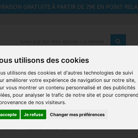
VRAISON GRATUITE À PARTIR DE 79€ EN POINT RELAI
Reche
ous utilisons des cookies
STRANGER THINGS
SEIGNEUR DES ANNEAUX
DIS
us utilisons des cookies et d'autres technologies de suivi
ur améliorer votre expérience de navigation sur notre site,
AUTRES COMICS
MUSIQUE
SPORTS
POP PROTEC
ur vous montrer un contenu personnalisé et des publicités
blées, pour analyser le trafic de notre site et pour compren
ICONS
FUNKO HOME
FUNKO VINYL SODA
RETRO 
 provenance de nos visiteurs.
CARTE A JOUER
PELUCHE
'accepte
Je refuse
Changer mes préférences
PISODE 1 / FIGURINE FUNKO POP