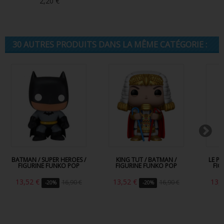
2,20 €
30 AUTRES PRODUITS DANS LA MÊME CATÉGORIE :
BATMAN / SUPER HEROES /
KING TUT / BATMAN /
LE P
FIGURINE FUNKO POP
FIGURINE FUNKO POP
FIG
13,52 €
13,52 €
13,
16,90 €
16,90 €
-20%
-20%