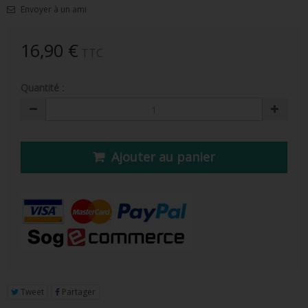
Envoyer à un ami
FIGURINE POP AD ICONS
FIGURINE POP ROYALS FAMILY
16,90 €
TTC
FIGURINE POP RETRO TOYS
Quantité :
FIGURINES POP AUTRES COMICS
POP PROTECTION
PORTE-CLÉS POCKET POP
Ajouter au panier
FUNKO VINYL SODA
FUNKO POP PIN
PELUCHE
LOUNGEFLY
Tweet
Partager