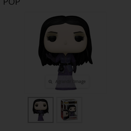
POP
FIGURINES POP MUSIQUE
FIGURINES POP SÉRIE TV
FIGURINES POP AUTRES FILMS
FIGURINES POP SPORTS
FIGURINES POP ANIME
FIGURINES POP HARRY POTTER
FIGURINES POP STAR WARS
Agrandir l'image
FIGURINES POP STRANGER THINGS
FIGURINES POP SEIGNEUR DES ANNEAUX
FIGURINES POP DC COMICS
FIGURINES POP JEUX VIDÉO