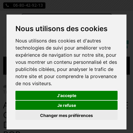
06-80-42-92-13
Nous utilisons des cookies
Mon
Nous utilisons des cookies et d'autres
Rechercher
compt
technologies de suivi pour améliorer votre
expérience de navigation sur notre site, pour
vous montrer un contenu personnalisé et des
MENU
publicités ciblées, pour analyser le trafic de
notre site et pour comprendre la provenance
CARTE A JOUER
de nos visiteurs.
>
Funko Pop!
>
ALYS RIVERS SAISON 4 / GAME OF
THRONES HOUSE OF THE DRAGON / FIGURINE FUNKO POP
PRÉCOMMANDE FIGURINES POP
J'accepte
ALYS RIVERS SAISON 4 / GAME
FIGURINES POP MANGA
Je refuse
OF THRONES HOUSE OF THE
Changer mes préférences
FIGURINES POP DISNEY
DRAGON / FIGURINE FUNKO
FIGURINES POP MARVEL