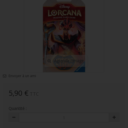
FIGURINES POP MUSIQUE
FIGURINES POP SÉRIE TV
FIGURINES POP AUTRES FILMS
FIGURINES POP SPORTS
FIGURINES POP ANIME
Agrandir l'image
FIGURINES POP HARRY POTTER
FIGURINES POP STAR WARS
Envoyer à un ami
FIGURINES POP STRANGER THINGS
5,90 €
TTC
FIGURINES POP SEIGNEUR DES ANNEAUX
Quantité :
FIGURINES POP DC COMICS
FIGURINES POP JEUX VIDÉO