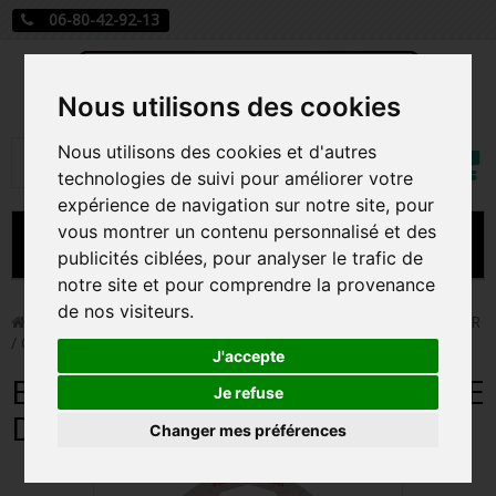
06-80-42-92-13
Nous utilisons des cookies
Mon
Nous utilisons des cookies et d'autres
Rechercher
compt
technologies de suivi pour améliorer votre
expérience de navigation sur notre site, pour
vous montrer un contenu personnalisé et des
MENU
publicités ciblées, pour analyser le trafic de
notre site et pour comprendre la provenance
CARTE A JOUER
de nos visiteurs.
>
Carte a jouer
>
BOOSTER LORCANA LE REGNE DE JAGAR
/ CARTE VF
PRÉCOMMANDE FIGURINES POP
J'accepte
BOOSTER LORCANA LE REGNE
FIGURINES POP MANGA
Je refuse
DE JAGAR / CARTE VF
Changer mes préférences
FIGURINES POP DISNEY
FIGURINES POP MARVEL