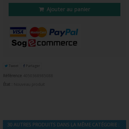
FIGURINE POP AD ICONS
Ajouter au panier
FIGURINE POP ROYALS FAMILY
FIGURINE POP RETRO TOYS
FIGURINES POP AUTRES COMICS
POP PROTECTION
PORTE-CLÉS POCKET POP
Tweet
Partager
FUNKO VINYL SODA
Référence
4050368985088
État :
Nouveau produit
FUNKO POP PIN
PELUCHE
LOUNGEFLY
30 AUTRES PRODUITS DANS LA MÊME CATÉGORIE :