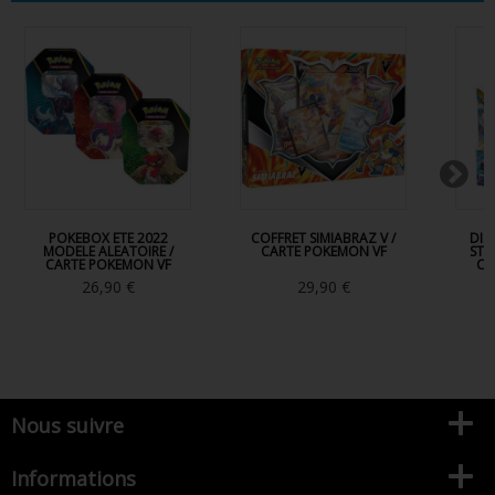
POKEBOX ETE 2022
COFFRET SIMIABRAZ V /
DIS
MODELE ALEATOIRE /
CARTE POKEMON VF
STA
CARTE POKEMON VF
CA
26,90 €
29,90 €
Nous suivre
Informations