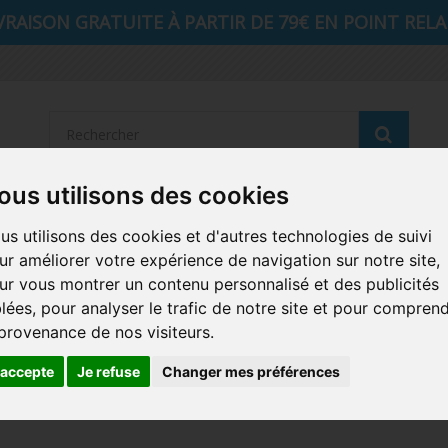
VRAISON GRATUITE À PARTIR DE 79€ EN POINT RELAI
Reche
ous utilisons des cookies
STRANGER THINGS
SEIGNEUR DES ANNEAUX
DIS
us utilisons des cookies et d'autres technologies de suivi
ur améliorer votre expérience de navigation sur notre site,
AUTRES COMICS
MUSIQUE
SPORTS
POP PROTEC
ur vous montrer un contenu personnalisé et des publicités
blées, pour analyser le trafic de notre site et pour compren
ICONS
FUNKO HOME
FUNKO VINYL SODA
RETRO 
 provenance de nos visiteurs.
CARTE A JOUER
PELUCHE
'accepte
Je refuse
Changer mes préférences