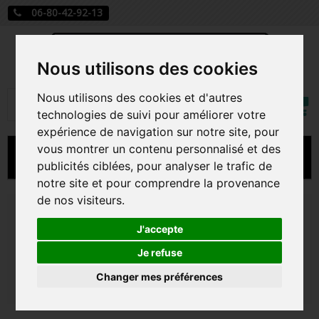
06-80-42-92-13
Nous utilisons des cookies
Mon
Nous utilisons des cookies et d'autres
Rechercher
compt
technologies de suivi pour améliorer votre
expérience de navigation sur notre site, pour
vous montrer un contenu personnalisé et des
MENU
publicités ciblées, pour analyser le trafic de
notre site et pour comprendre la provenance
CARTE A JOUER
de nos visiteurs.
Bienvenue sur Figurines-Goodies ! Découvrez
PRÉCOMMANDE FIGURINES POP
plus de 10 000 références de figurines Funko
J'accepte
Pop, cartes à collectionner et sacs
FIGURINES POP MANGA
Je refuse
Loungefly. Nos engagements de passionnés :
des commandes expédiées en moins de 48h
Changer mes préférences
FIGURINES POP DISNEY
et des emballages ultra-sécurisés.
FIGURINES POP MARVEL