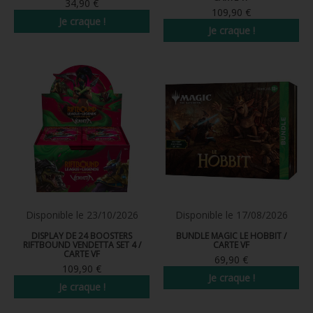
34,90 €
FIGURINE POP AD ICONS
109,90 €
Je craque !
Je craque !
FIGURINE POP ROYALS FAMILY
FIGURINE POP RETRO TOYS
PRÉCOMMANDE
PRÉCOMMANDE
Nouveau
Nouveau
FIGURINES POP AUTRES COMICS
POP PROTECTION
PORTE-CLÉS POCKET POP
FUNKO VINYL SODA
FUNKO POP PIN
Disponible le
23/10/2026
Disponible le
17/08/2026
PELUCHE
DISPLAY DE 24 BOOSTERS
BUNDLE MAGIC LE HOBBIT /
RIFTBOUND VENDETTA SET 4 /
CARTE VF
CARTE VF
69,90 €
LOUNGEFLY
109,90 €
Je craque !
Je craque !