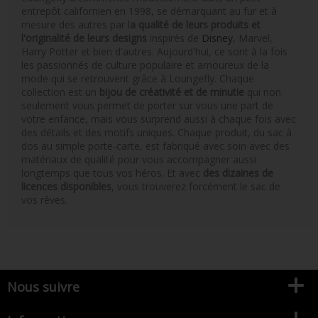
entrepôt californien en 1998, se démarquant au fur et à
mesure des autres par l
a qualité de leurs produits et
l'originalité de leurs designs
inspirés de
Disney
, Marvel,
Harry Potter et bien d'autres. Aujourd'hui, ce sont à la fois
les passionnés de culture populaire et amoureux de la
mode qui se retrouvent grâce à Loungefly. Chaque
collection est un
bijou de créativité et de minutie
qui non
seulement vous permet de porter sur vous une part de
votre enfance, mais vous surprend aussi à chaque fois avec
des détails et des motifs uniques. Chaque produit, du sac à
dos au simple porte-carte, est fabriqué avec soin avec des
matériaux de qualité pour vous accompagner aussi
longtemps que tous vos héros. Et avec
des dizaines de
licences disponibles
, vous trouverez forcément le sac de
vos rêves.
Nous suivre