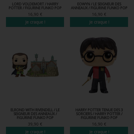
LORD VOLDEMORT / HARRY
EOWYN / LE SEIGNEUR DES
FIGURINE POP AD ICONS
POTTER / FIGURINE FUNKO POP
ANNEAUX / FIGURINE FUNKO POP
16,90 €
16,90 €
FIGURINE POP ROYALS FAMILY
Je craque !
Je craque !
FIGURINE POP RETRO TOYS
FIGURINES POP AUTRES COMICS
POP PROTECTION
PORTE-CLÉS POCKET POP
FUNKO VINYL SODA
FUNKO POP PIN
PELUCHE
ELROND WITH RIVENDELL / LE
HARRY POTTER TENUE DES 3
LOUNGEFLY
SEIGNEUR DES ANNEAUX /
SORCIERS / HARRY POTTER /
FIGURINE FUNKO POP
FIGURINE FUNKO POP
39,90 €
16,90 €
Je craque !
Je craque !