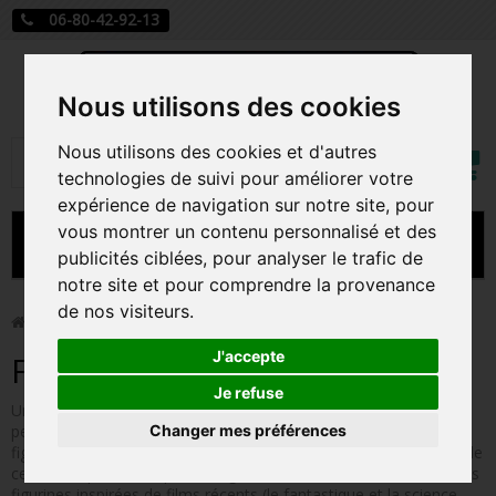
06-80-42-92-13
Nous utilisons des cookies
Mon
Nous utilisons des cookies et d'autres
Rechercher
compt
technologies de suivi pour améliorer votre
expérience de navigation sur notre site, pour
vous montrer un contenu personnalisé et des
MENU
publicités ciblées, pour analyser le trafic de
notre site et pour comprendre la provenance
CARTE A JOUER
de nos visiteurs.
>
Funko Pop!
>
Figurines Pop Autres Films
PRÉCOMMANDE FIGURINES POP
J'accepte
Figurines Pop Autres Films
FIGURINES POP MANGA
Je refuse
Une grosse partie des figurines créées par Funko s'inspire de
Changer mes préférences
personnages de films. La première licence ayant été créée en
FIGURINES POP DISNEY
figurines Pop est d'ailleurs Star Wars qui reste aujourd'hui l'une de
celles comprenant le plus de figurines. On retrouve aussi bien des
FIGURINES POP MARVEL
figurines inspirées de films récents (le fantastique et la science-