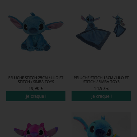
FIGURINES POP MUSIQUE
FIGURINES POP SÉRIE TV
FIGURINES POP AUTRES FILMS
FIGURINES POP SPORTS
FIGURINES POP ANIME
FIGURINES POP HARRY POTTER
PELUCHE STITCH 25CM / LILO ET
PELUCHE STITCH 13CM / LILO ET
FIGURINES POP STAR WARS
STITCH / SIMBA TOYS
STITCH / SIMBA TOYS
19,90 €
14,90 €
FIGURINES POP STRANGER THINGS
Je craque !
Je craque !
FIGURINES POP SEIGNEUR DES ANNEAUX
FIGURINES POP DC COMICS
FIGURINES POP JEUX VIDÉO