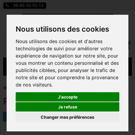
06-80-42-92-13
Nous utilisons des cookies
Mon
Nous utilisons des cookies et d'autres
Rechercher
compt
technologies de suivi pour améliorer votre
expérience de navigation sur notre site, pour
vous montrer un contenu personnalisé et des
MENU
publicités ciblées, pour analyser le trafic de
notre site et pour comprendre la provenance
CARTE A JOUER
de nos visiteurs.
>
Peluche
PRÉCOMMANDE FIGURINES POP
J'accepte
Peluche
FIGURINES POP MANGA
Je refuse
Tri
Changer mes préférences
FIGURINES POP DISNEY
FIGURINES POP MARVEL