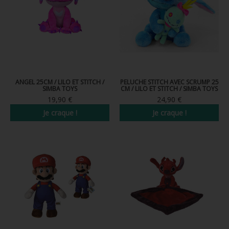
FIGURINE POP AD ICONS
FIGURINE POP ROYALS FAMILY
FIGURINE POP RETRO TOYS
FIGURINES POP AUTRES COMICS
ANGEL 25CM / LILO ET STITCH /
PELUCHE STITCH AVEC SCRUMP 25
SIMBA TOYS
CM / LILO ET STITCH / SIMBA TOYS
POP PROTECTION
19,90 €
24,90 €
PORTE-CLÉS POCKET POP
Je craque !
Je craque !
FUNKO VINYL SODA
FUNKO POP PIN
PELUCHE
LOUNGEFLY