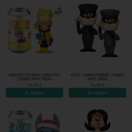
FIGURINES POP MUSIQUE
FIGURINES POP SÉRIE TV
FIGURINES POP AUTRES FILMS
FIGURINES POP SPORTS
FIGURINES POP ANIME
FIGURINES POP HARRY POTTER
NARUTO UZUMAKI / NARUTO /
KATO / GREEN HORNET / FUNKO
FIGURINES POP STAR WARS
FUNKO VINYL SODA
VINYL SODA
16,90 €
16,90 €
FIGURINES POP STRANGER THINGS
Je craque !
Je craque !
FIGURINES POP SEIGNEUR DES ANNEAUX
FIGURINES POP DC COMICS
FIGURINES POP JEUX VIDÉO