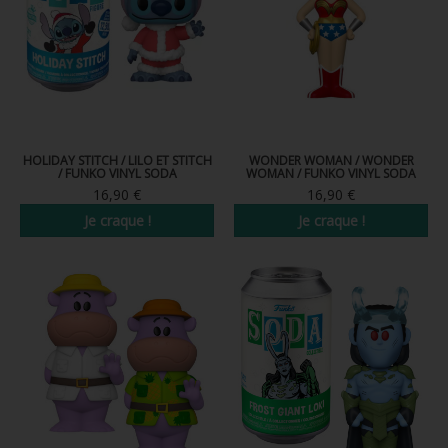
FIGURINE POP AD ICONS
FIGURINE POP ROYALS FAMILY
FIGURINE POP RETRO TOYS
FIGURINES POP AUTRES COMICS
HOLIDAY STITCH / LILO ET STITCH
WONDER WOMAN / WONDER
/ FUNKO VINYL SODA
WOMAN / FUNKO VINYL SODA
POP PROTECTION
16,90 €
16,90 €
PORTE-CLÉS POCKET POP
Je craque !
Je craque !
FUNKO VINYL SODA
FUNKO POP PIN
PELUCHE
LOUNGEFLY