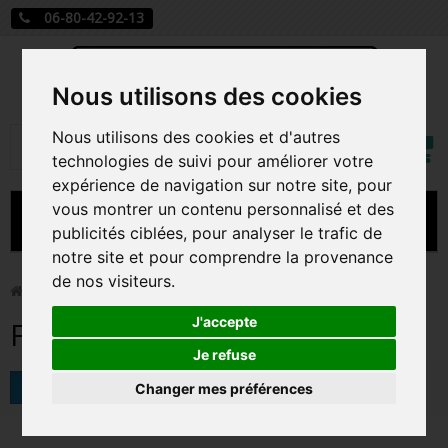
06-80-42-92-13
Nous utilisons des cookies
Mon
Nous utilisons des cookies et d'autres
Rechercher
compt
technologies de suivi pour améliorer votre
expérience de navigation sur notre site, pour
vous montrer un contenu personnalisé et des
MENU
publicités ciblées, pour analyser le trafic de
notre site et pour comprendre la provenance
CARTE A JOUER
de nos visiteurs.
>
Funko Pop!
>
Funko Vinyl Soda
PRÉCOMMANDE FIGURINES POP
J'accepte
Funko Vinyl Soda
FIGURINES POP MANGA
Je refuse
Tri
Changer mes préférences
FIGURINES POP DISNEY
FIGURINES POP MARVEL