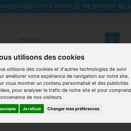
VRAISON GRATUITE À PARTIR DE 79€ EN POINT RELAI
Reche
ous utilisons des cookies
STRANGER THINGS
SEIGNEUR DES ANNEAUX
DIS
us utilisons des cookies et d'autres technologies de suivi
ur améliorer votre expérience de navigation sur notre site,
AUTRES COMICS
MUSIQUE
SPORTS
POP PROTEC
ur vous montrer un contenu personnalisé et des publicités
blées, pour analyser le trafic de notre site et pour compren
ICONS
FUNKO HOME
FUNKO VINYL SODA
RETRO 
 provenance de nos visiteurs.
CARTE A JOUER
PELUCHE
'accepte
Je refuse
Changer mes préférences