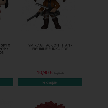
 SPY X
YMIR / ATTACK ON TITAN /
POP /
FIGURINE FUNKO POP
ION
10,90 €
16,90 €
Je craque !