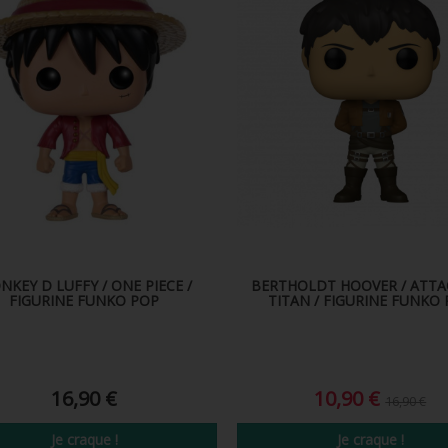
KEY D LUFFY / ONE PIECE /
BERTHOLDT HOOVER / ATTA
FIGURINE FUNKO POP
TITAN / FIGURINE FUNKO
16,90 €
10,90 €
16,90 €
Je craque !
Je craque !