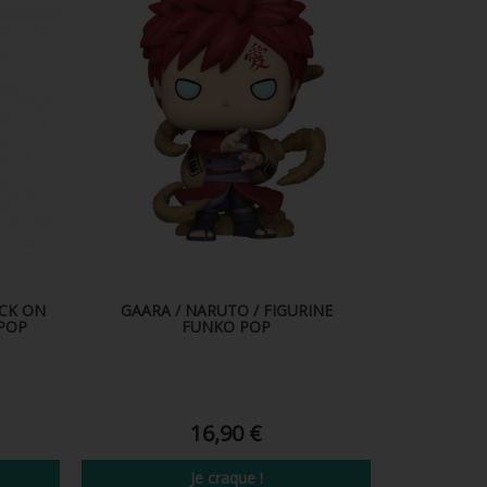
CK ON
GAARA / NARUTO / FIGURINE
 POP
FUNKO POP
16,90 €
Je craque !