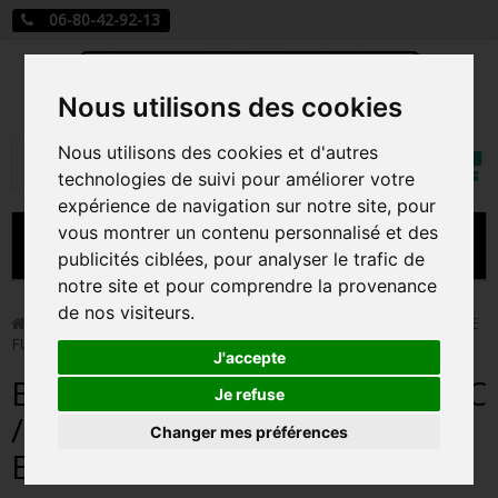
06-80-42-92-13
Nous utilisons des cookies
Mon
Nous utilisons des cookies et d'autres
Rechercher
compt
technologies de suivi pour améliorer votre
expérience de navigation sur notre site, pour
vous montrer un contenu personnalisé et des
MENU
publicités ciblées, pour analyser le trafic de
notre site et pour comprendre la provenance
CARTE A JOUER
de nos visiteurs.
>
Funko Pop!
>
BUCCANEER SHADOW / SONIC / FIGURINE
FUNKO POP / EXCLUSIVE SDCC 2025
PRÉCOMMANDE FIGURINES POP
J'accepte
BUCCANEER SHADOW / SONIC
FIGURINES POP MANGA
Je refuse
/ FIGURINE FUNKO POP /
Changer mes préférences
FIGURINES POP DISNEY
EXCLUSIVE SDCC 2025
FIGURINES POP MARVEL