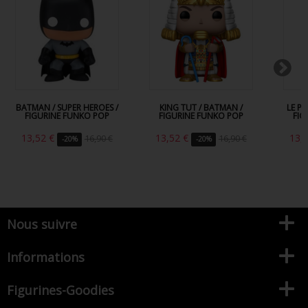
BATMAN / SUPER HEROES /
KING TUT / BATMAN /
LE P
FIGURINE FUNKO POP
FIGURINE FUNKO POP
FIG
13,52 €
13,52 €
13,
16,90 €
16,90 €
-20%
-20%
Nous suivre
Informations
Figurines-Goodies