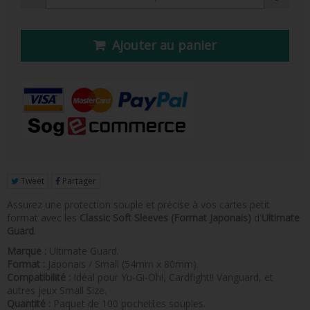
FIGURINE POP AD ICONS
FIGURINE POP ROYALS FAMILY
Ajouter au panier
FIGURINE POP RETRO TOYS
FIGURINES POP AUTRES COMICS
POP PROTECTION
PORTE-CLÉS POCKET POP
FUNKO VINYL SODA
Tweet
Partager
Assurez une protection souple et précise à vos cartes petit
FUNKO POP PIN
format avec les
Classic Soft Sleeves (Format Japonais)
d'
Ultimate
Guard
.
PELUCHE
Marque :
Ultimate Guard.
LOUNGEFLY
Format :
Japonais / Small (54mm x 80mm).
Compatibilité :
Idéal pour Yu-Gi-Oh!, Cardfight!! Vanguard, et
autres jeux Small Size.
Quantité :
Paquet de 100 pochettes souples.