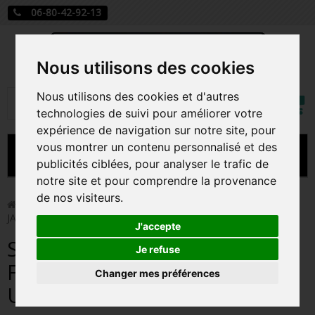
06-80-42-92-13
Nous utilisons des cookies
Mon
Nous utilisons des cookies et d'autres
Rechercher
compt
technologies de suivi pour améliorer votre
expérience de navigation sur notre site, pour
vous montrer un contenu personnalisé et des
MENU
publicités ciblées, pour analyser le trafic de
notre site et pour comprendre la provenance
CARTE A JOUER
de nos visiteurs.
>
Carte a jouer
>
SLEEVE CLASSIC SOFT FORMAT
JAPONAIS X100 / ULTIMATE GUARD
PRÉCOMMANDE FIGURINES POP
J'accepte
SLEEVE CLASSIC SOFT
FIGURINES POP MANGA
Je refuse
FORMAT JAPONAIS X100 /
Changer mes préférences
FIGURINES POP DISNEY
ULTIMATE GUARD
FIGURINES POP MARVEL