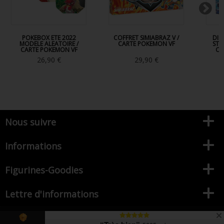
POKEBOX ETE 2022
COFFRET SIMIABRAZ V /
DIS
MODELE ALEATOIRE /
CARTE POKEMON VF
STA
CARTE POKEMON VF
CA
26,90 €
29,90 €
Nous suivre
Informations
Figurines-Goodies
Lettre d'informations
© 2026 - Figurines-goodies votre référence de la figurine Pop