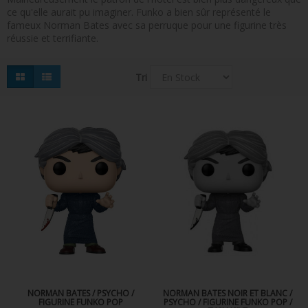
ce qu'elle aurait pu imaginer. Funko a bien sûr représenté le
FIGURINES POP MUSIQUE
fameux Norman Bates avec sa perruque pour une figurine très
réussie et terrifiante.
FIGURINES POP SÉRIE TV
FIGURINES POP AUTRES FILMS
Tri
FIGURINES POP SPORTS
FIGURINES POP ANIME
FIGURINES POP HARRY POTTER
FIGURINES POP STAR WARS
FIGURINES POP STRANGER THINGS
FIGURINES POP SEIGNEUR DES ANNEAUX
FIGURINES POP DC COMICS
FIGURINES POP JEUX VIDÉO
NORMAN BATES / PSYCHO /
NORMAN BATES NOIR ET BLANC /
FIGURINE FUNKO POP
PSYCHO / FIGURINE FUNKO POP /