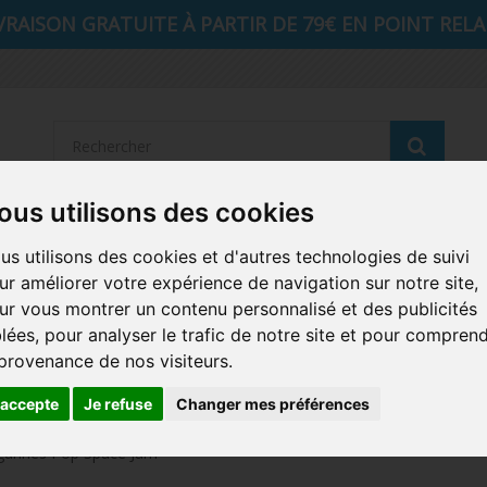
VRAISON GRATUITE À PARTIR DE 79€ EN POINT RELAI
Reche
ous utilisons des cookies
STRANGER THINGS
SEIGNEUR DES ANNEAUX
DIS
us utilisons des cookies et d'autres technologies de suivi
ur améliorer votre expérience de navigation sur notre site,
AUTRES COMICS
MUSIQUE
SPORTS
POP PROTEC
ur vous montrer un contenu personnalisé et des publicités
blées, pour analyser le trafic de notre site et pour compren
ICONS
FUNKO HOME
FUNKO VINYL SODA
RETRO 
 provenance de nos visiteurs.
CARTE A JOUER
PELUCHE
'accepte
Je refuse
Changer mes préférences
gurines Pop Space Jam