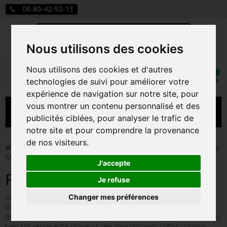
06-80-42-92-13
Nous utilisons des cookies
Mon
Nous utilisons des cookies et d'autres
Rechercher
compt
technologies de suivi pour améliorer votre
expérience de navigation sur notre site, pour
vous montrer un contenu personnalisé et des
MENU
publicités ciblées, pour analyser le trafic de
notre site et pour comprendre la provenance
CARTE A JOUER
de nos visiteurs.
>
Funko Pop!
>
Figurines Pop Autres Films
>
Figurines Pop
Monty Python
PRÉCOMMANDE FIGURINES POP
J'accepte
Figurines Pop Monty Python
FIGURINES POP MANGA
Je refuse
Changer mes préférences
Monty Python sacré graal est le film culte de la fameuse troupe
FIGURINES POP DISNEY
de comédiens anglais et racontant leur version très personnelle
de la légende d'Arthur et des chevaliers de la table ronde. Funko a
FIGURINES POP MARVEL
bien sûr représenté plusieurs des personnages cultes comme