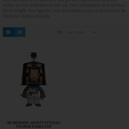
Arthur ou Sire Bedevere et bien sûr Tim l'enchanteur et le fameux
FIGURINES POP MUSIQUE
Black Knight. Des figurines très amusantes pour ce monument de
l'humour anglais absurde.
FIGURINES POP SÉRIE TV
FIGURINES POP AUTRES FILMS
Tri
FIGURINES POP SPORTS
FIGURINES POP ANIME
FIGURINES POP HARRY POTTER
FIGURINES POP STAR WARS
FIGURINES POP STRANGER THINGS
FIGURINES POP SEIGNEUR DES ANNEAUX
FIGURINES POP DC COMICS
FIGURINES POP JEUX VIDÉO
SIR BEDEVERE / MONTY PYTHON /
FIGURINE FUNKO POP