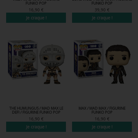
FUNKO POP
FUNKO POP
FIGURINE POP AD ICONS
16,90 €
39,90 €
FIGURINE POP ROYALS FAMILY
Je craque !
Je craque !
FIGURINE POP RETRO TOYS
FIGURINES POP AUTRES COMICS
POP PROTECTION
PORTE-CLÉS POCKET POP
FUNKO VINYL SODA
FUNKO POP PIN
PELUCHE
THE HUMUNGUS / MAD MAX LE
MAX / MAD MAX / FIGURINE
DEFI / FIGURINE FUNKO POP
FUNKO POP
LOUNGEFLY
16,90 €
16,90 €
Je craque !
Je craque !