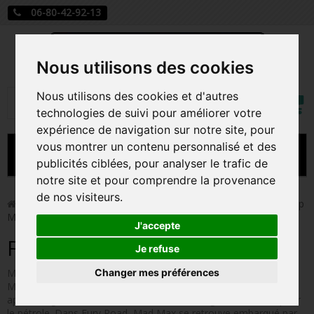
06-80-42-92-13
Nous utilisons des cookies
Mon
Nous utilisons des cookies et d'autres
Rechercher
compt
technologies de suivi pour améliorer votre
expérience de navigation sur notre site, pour
vous montrer un contenu personnalisé et des
MENU
publicités ciblées, pour analyser le trafic de
notre site et pour comprendre la provenance
CARTE A JOUER
de nos visiteurs.
>
Funko Pop!
>
Figurines Pop Autres Films
>
Figurines Pop
Mad max
PRÉCOMMANDE FIGURINES POP
J'accepte
Figurines Pop Mad max
FIGURINES POP MANGA
Je refuse
Changer mes préférences
Mad Max Fury Road est le dernier opus de la très violente saga
FIGURINES POP DISNEY
Mad Max se déroulant dans un futur proche où le chaos règne
après les gouvernements se soient livré une guerre sans fin pour
FIGURINES POP MARVEL
le pétrole. Dans Fury Road, Mad Max se retrouve embarqué par