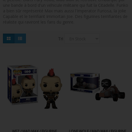
une bande à bord d'un véhicule militaire qui fuit la Citadelle. Funko
FIGURINES POP MUSIQUE
a bien sûr représenté Max mais aussi l'Imperator Furiosa, la jolie
Capable et le terrifiant Immortan Joe. Des figurines terrifiantes de
FIGURINES POP SÉRIE TV
réaliste qui raviront les fans du genre.
FIGURINES POP AUTRES FILMS
Tri
FIGURINES POP SPORTS
FIGURINES POP ANIME
FIGURINES POP HARRY POTTER
FIGURINES POP STAR WARS
FIGURINES POP STRANGER THINGS
FIGURINES POP SEIGNEUR DES ANNEAUX
FIGURINES POP DC COMICS
FIGURINES POP JEUX VIDÉO
WEZ / MAD MAX / FIGURINE
LONE WOLF / MAD MAX / FIGURINE