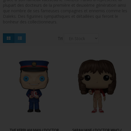
plupart des docteurs de la première et deuxième génération ainsi
FIGURINES POP MUSIQUE
que nombre de ses fameuses compagnes et ennemis comme les
Daleks. Des figurines sympathiques et détaillées qui feront le
FIGURINES POP SÉRIE TV
bonheur des collectionneurs.
FIGURINES POP AUTRES FILMS
Tri
FIGURINES POP SPORTS
FIGURINES POP ANIME
FIGURINES POP HARRY POTTER
FIGURINES POP STAR WARS
FIGURINES POP STRANGER THINGS
FIGURINES POP SEIGNEUR DES ANNEAUX
FIGURINES POP DC COMICS
FIGURINES POP JEUX VIDÉO
THE KERBLAM MAN / DOCTOR
SARAH JANE / DOCTOR WHO /