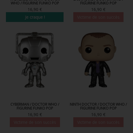
WHO / FIGURINE FUNKO POP
FIGURINE FUNKO POP
FIGURINE POP AD ICONS
16,90 €
16,90 €
FIGURINE POP ROYALS FAMILY
Je craque !
Victime de son succès
FIGURINE POP RETRO TOYS
FIGURINES POP AUTRES COMICS
POP PROTECTION
PORTE-CLÉS POCKET POP
FUNKO VINYL SODA
FUNKO POP PIN
PELUCHE
CYBERMAN / DOCTOR WHO /
NINTH DOCTOR / DOCTOR WHO /
FIGURINE FUNKO POP
FIGURINE FUNKO POP
LOUNGEFLY
16,90 €
16,90 €
Victime de son succès
Victime de son succès