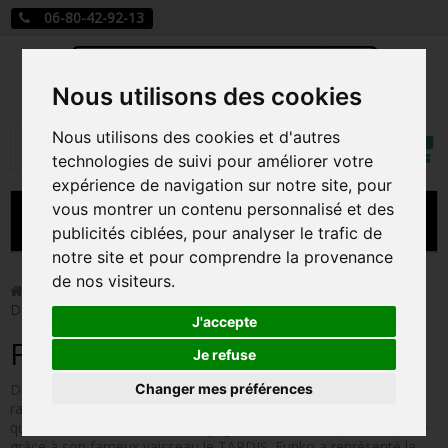
06-80-42-92-13
Nous utilisons des cookies
Mon
Nous utilisons des cookies et d'autres
Rechercher
compt
technologies de suivi pour améliorer votre
expérience de navigation sur notre site, pour
vous montrer un contenu personnalisé et des
MENU
publicités ciblées, pour analyser le trafic de
notre site et pour comprendre la provenance
CARTE A JOUER
de nos visiteurs.
>
Funko Pop!
>
Figurines Pop Série TV
>
Figurines Pop
Doctor Who
PRÉCOMMANDE FIGURINES POP
J'accepte
Figurines Pop Doctor Who
FIGURINES POP MANGA
Je refuse
Changer mes préférences
Doctor Who est la célèbre série de science-fiction de la BBC
FIGURINES POP DISNEY
racontant l'histoire d'un extra-terrestre de la planète Gallifrey
quasi immortel "le docteur" voyageant dans le temps et l'espace
FIGURINES POP MARVEL
grâce à son fameux vaisseau le TARDIS. Funko a représenté la