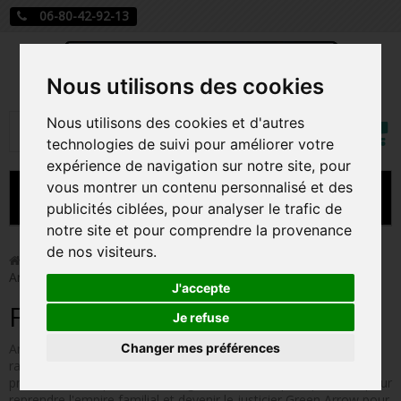
06-80-42-92-13
Nous utilisons des cookies
Mon
Nous utilisons des cookies et d'autres
Rechercher
compt
technologies de suivi pour améliorer votre
expérience de navigation sur notre site, pour
vous montrer un contenu personnalisé et des
MENU
publicités ciblées, pour analyser le trafic de
notre site et pour comprendre la provenance
CARTE A JOUER
de nos visiteurs.
>
Funko Pop!
>
Figurines Pop Série TV
>
Figurines Pop
Arrow
PRÉCOMMANDE FIGURINES POP
J'accepte
Figurines Pop Arrow
FIGURINES POP MANGA
Je refuse
Changer mes préférences
Arrow est une série dérivée des comics DC Green Arrow
FIGURINES POP DISNEY
racontant l'histoire du jeune héritier Oliver Queen. Ayant été
présumé mort après un naufrage, il revient cinq ans plus tard pour
FIGURINES POP MARVEL
reprendre l'empire familial et devenir le justicier Green Arrow pour