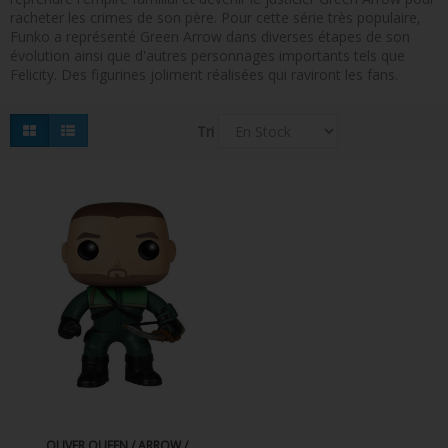
racheter les crimes de son père. Pour cette série très populaire,
FIGURINES POP MUSIQUE
Funko a représenté Green Arrow dans diverses étapes de son
évolution ainsi que d'autres personnages importants tels que
FIGURINES POP SÉRIE TV
Felicity. Des figurines joliment réalisées qui raviront les fans.
FIGURINES POP AUTRES FILMS
Tri
FIGURINES POP SPORTS
FIGURINES POP ANIME
FIGURINES POP HARRY POTTER
FIGURINES POP STAR WARS
FIGURINES POP STRANGER THINGS
FIGURINES POP SEIGNEUR DES ANNEAUX
FIGURINES POP DC COMICS
FIGURINES POP JEUX VIDÉO
OLIVER QUEEN / ARROW /