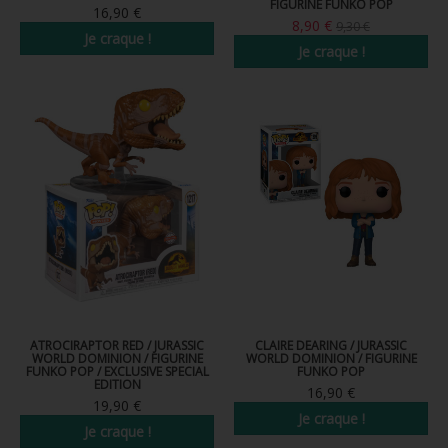
FIGURINE FUNKO POP
16,90 €
FIGURINE POP AD ICONS
8,90 €
9,30 €
Je craque !
Je craque !
FIGURINE POP ROYALS FAMILY
FIGURINE POP RETRO TOYS
FIGURINES POP AUTRES COMICS
POP PROTECTION
PORTE-CLÉS POCKET POP
FUNKO VINYL SODA
FUNKO POP PIN
PELUCHE
ATROCIRAPTOR RED / JURASSIC
CLAIRE DEARING / JURASSIC
WORLD DOMINION / FIGURINE
WORLD DOMINION / FIGURINE
FUNKO POP / EXCLUSIVE SPECIAL
FUNKO POP
LOUNGEFLY
EDITION
16,90 €
19,90 €
Je craque !
Je craque !