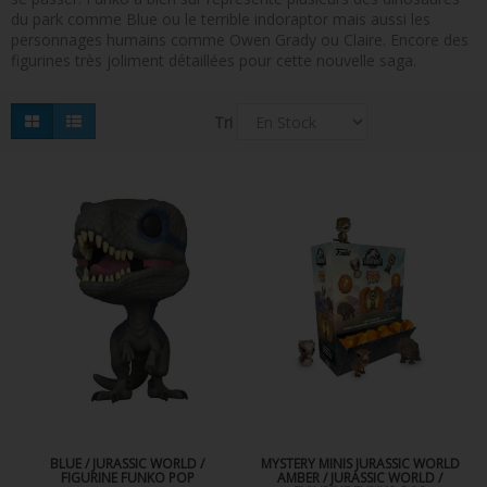
du park comme Blue ou le terrible indoraptor mais aussi les
FIGURINES POP MUSIQUE
personnages humains comme Owen Grady ou Claire. Encore des
figurines très joliment détaillées pour cette nouvelle saga.
FIGURINES POP SÉRIE TV
FIGURINES POP AUTRES FILMS
Tri
FIGURINES POP SPORTS
FIGURINES POP ANIME
FIGURINES POP HARRY POTTER
FIGURINES POP STAR WARS
FIGURINES POP STRANGER THINGS
FIGURINES POP SEIGNEUR DES ANNEAUX
FIGURINES POP DC COMICS
FIGURINES POP JEUX VIDÉO
BLUE / JURASSIC WORLD /
MYSTERY MINIS JURASSIC WORLD
FIGURINE FUNKO POP
AMBER / JURASSIC WORLD /