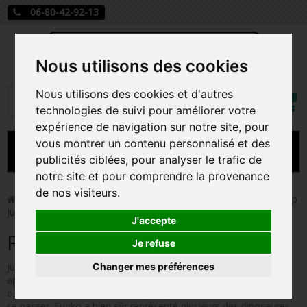
06-80-42-92-13
Nous utilisons des cookies
Mon
Nous utilisons des cookies et d'autres
Rechercher
compt
technologies de suivi pour améliorer votre
expérience de navigation sur notre site, pour
vous montrer un contenu personnalisé et des
MENU
publicités ciblées, pour analyser le trafic de
notre site et pour comprendre la provenance
CARTE A JOUER
de nos visiteurs.
>
Funko Pop!
>
Figurines Pop Autres Films
>
Figurines Pop
Jurassic World
PRÉCOMMANDE FIGURINES POP
J'accepte
Figurines Pop Jurassic World
FIGURINES POP MANGA
Je refuse
Changer mes préférences
Jurassic World est la nouvelle saga se déroulant plus de vingt
FIGURINES POP DISNEY
après les évènements de Jurassic Park. Cette fois, le parc est
ouvert au public mais bien sûr quelque chose va forcément mal
FIGURINES POP MARVEL
se passer. Funko a bien sûr représenté plusieurs des dinosaures