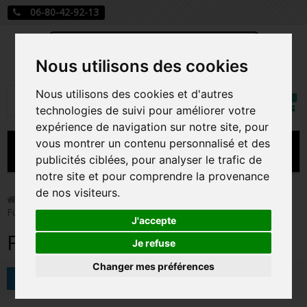
06-80-42-92-13
Nous utilisons des cookies
Mon
Nous utilisons des cookies et d'autres
Rechercher
compt
technologies de suivi pour améliorer votre
expérience de navigation sur notre site, pour
vous montrer un contenu personnalisé et des
MENU
publicités ciblées, pour analyser le trafic de
notre site et pour comprendre la provenance
CARTE A JOUER
de nos visiteurs.
>
Funko Pop!
>
Figurines Pop Anime
>
Figurines Pop
Futurama
PRÉCOMMANDE FIGURINES POP
J'accepte
Figurines Pop Futurama
FIGURINES POP MANGA
Je refuse
Changer mes préférences
FIGURINES POP DISNEY
Tri
FIGURINES POP MARVEL