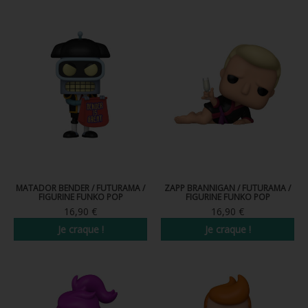
FIGURINES POP MUSIQUE
FIGURINES POP SÉRIE TV
FIGURINES POP AUTRES FILMS
FIGURINES POP SPORTS
FIGURINES POP ANIME
FIGURINES POP HARRY POTTER
FIGURINES POP STAR WARS
MATADOR BENDER / FUTURAMA /
ZAPP BRANNIGAN / FUTURAMA /
FIGURINE FUNKO POP
FIGURINE FUNKO POP
FIGURINES POP STRANGER THINGS
16,90 €
16,90 €
Je craque !
Je craque !
FIGURINES POP SEIGNEUR DES ANNEAUX
FIGURINES POP DC COMICS
FIGURINES POP JEUX VIDÉO