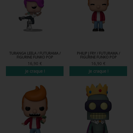
FIGURINE POP AD ICONS
FIGURINE POP ROYALS FAMILY
FIGURINE POP RETRO TOYS
FIGURINES POP AUTRES COMICS
POP PROTECTION
TURANGA LEELA / FUTURAMA /
PHILIP J FRY / FUTURAMA /
FIGURINE FUNKO POP
FIGURINE FUNKO POP
16,90 €
16,90 €
PORTE-CLÉS POCKET POP
Je craque !
Je craque !
FUNKO VINYL SODA
FUNKO POP PIN
PELUCHE
LOUNGEFLY