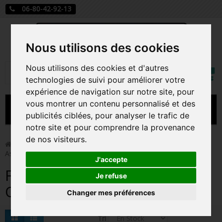
06-80-42-92-13
Nous utilisons des cookies
Mon
Nous utilisons des cookies et d'autres
Rechercher
compt
technologies de suivi pour améliorer votre
expérience de navigation sur notre site, pour
vous montrer un contenu personnalisé et des
MENU
publicités ciblées, pour analyser le trafic de
notre site et pour comprendre la provenance
CARTE A JOUER
de nos visiteurs.
>
Funko Pop!
>
Figurines Pop Anime
>
Figurines Pop
Astérix Et Obélix
PRÉCOMMANDE FIGURINES POP
J'accepte
Figurines Pop Astérix Et
FIGURINES POP MANGA
Je refuse
Obélix
Changer mes préférences
FIGURINES POP DISNEY
FIGURINES POP MARVEL
Tri