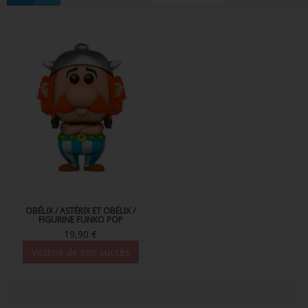
FIGURINES POP MUSIQUE
FIGURINES POP SÉRIE TV
FIGURINES POP AUTRES FILMS
FIGURINES POP SPORTS
FIGURINES POP ANIME
FIGURINES POP HARRY POTTER
FIGURINES POP STAR WARS
FIGURINES POP STRANGER THINGS
OBÉLIX / ASTÉRIX ET OBÉLIX /
FIGURINE FUNKO POP
19,90 €
FIGURINES POP SEIGNEUR DES ANNEAUX
Victime de son succès
FIGURINES POP DC COMICS
FIGURINES POP JEUX VIDÉO