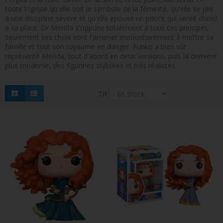
toute logique qu'elle soit le symbole de la féminité, qu'elle se plie
FIGURINES POP MUSIQUE
à une discipline sévère et qu'elle épouse un prince qui serait choisi
à sa place. Or Merida s'oppose totalement à tous ces principes.
FIGURINES POP SÉRIE TV
Seulement ses choix vont l'amener involontairement à mettre sa
famille et tout son royaume en danger. Funko a bien sûr
FIGURINES POP AUTRES FILMS
représenté Merida, tout d'abord en deux versions, puis la dernière
plus moderne, des figurines stylisées et très réalistes.
FIGURINES POP SPORTS
FIGURINES POP ANIME
Tri
FIGURINES POP HARRY POTTER
FIGURINES POP STAR WARS
FIGURINES POP STRANGER THINGS
FIGURINES POP SEIGNEUR DES ANNEAUX
FIGURINES POP DC COMICS
FIGURINES POP JEUX VIDÉO