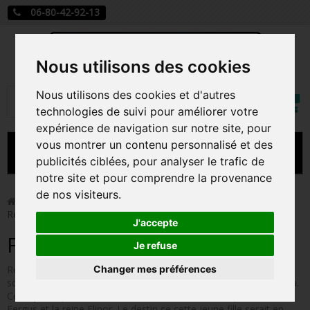
06-80-42-92-13
Nous utilisons des cookies
Mon
Nous utilisons des cookies et d'autres
Rechercher
compt
technologies de suivi pour améliorer votre
expérience de navigation sur notre site, pour
vous montrer un contenu personnalisé et des
MENU
publicités ciblées, pour analyser le trafic de
notre site et pour comprendre la provenance
CARTE A JOUER
de nos visiteurs.
>
Funko Pop!
>
Figurines Pop Disney
>
Figurines Pop
Rebelle
PRÉCOMMANDE FIGURINES POP
J'accepte
Figurines Pop Rebelle
FIGURINES POP MANGA
Je refuse
Changer mes préférences
Rebelle est l'un des long-métrage des studios Walt Disney/Pixar,
FIGURINES POP DISNEY
sorti en 2012. L'héroïne de ce conte merveilleux s'appelle Merida.
Cette jeune princesse vit en Ecosse avec ses deux parents le roi
FIGURINES POP MARVEL
Fergus et la reine Elinor. Le destin ce cette jeune fille serait en