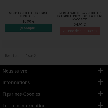
FIGURINE POP AD ICONS
MERIDA / REBELLE / FIGURINE
MERIDA WITH BOW / REBELLE /
FIGURINE POP ROYALS FAMILY
FUNKO POP
FIGURINE FUNKO POP / EXCLUSIVE
NYCC 2022
16,90 €
FIGURINE POP RETRO TOYS
24,90 €
Je craque !
Victime de son succès
FIGURINES POP AUTRES COMICS
POP PROTECTION
PORTE-CLÉS POCKET POP
Résultats 1 - 2 sur 2.
FUNKO VINYL SODA
Nous suivre
FUNKO POP PIN
PELUCHE
Informations
LOUNGEFLY
Figurines-Goodies
Lettre d'informations