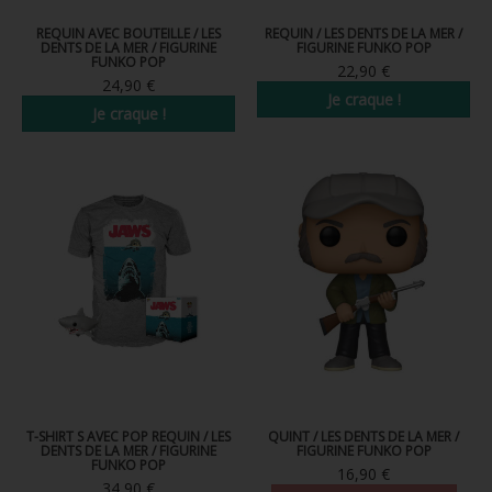
FIGURINE POP AD ICONS
REQUIN AVEC BOUTEILLE / LES
REQUIN / LES DENTS DE LA MER /
DENTS DE LA MER / FIGURINE
FIGURINE FUNKO POP
FIGURINE POP ROYALS FAMILY
FUNKO POP
22,90 €
24,90 €
Je craque !
FIGURINE POP RETRO TOYS
Je craque !
FIGURINES POP AUTRES COMICS
POP PROTECTION
PORTE-CLÉS POCKET POP
FUNKO VINYL SODA
FUNKO POP PIN
PELUCHE
LOUNGEFLY
T-SHIRT S AVEC POP REQUIN / LES
QUINT / LES DENTS DE LA MER /
DENTS DE LA MER / FIGURINE
FIGURINE FUNKO POP
FUNKO POP
16,90 €
34,90 €