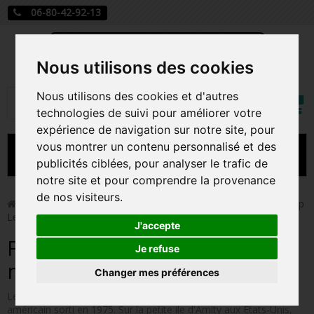
06-80-42-92-13
Nous utilisons des cookies
Mon
Nous utilisons des cookies et d'autres
Rechercher
compt
technologies de suivi pour améliorer votre
expérience de navigation sur notre site, pour
vous montrer un contenu personnalisé et des
MENU
publicités ciblées, pour analyser le trafic de
notre site et pour comprendre la provenance
CARTE A JOUER
de nos visiteurs.
>
Funko Pop!
>
Figurines Pop Autres Films
>
Figurines Pop
Les dents de la mer
PRÉCOMMANDE FIGURINES POP
J'accepte
Figurines Pop Les dents de la
FIGURINES POP MANGA
Je refuse
mer
Changer mes préférences
FIGURINES POP DISNEY
Les dents de la Mer (Jaws en VO) est un célèbre film d'horreur
FIGURINES POP MARVEL
américain sorti en 1975. Sur la petite ile d'Amity aux Etats-Unis,