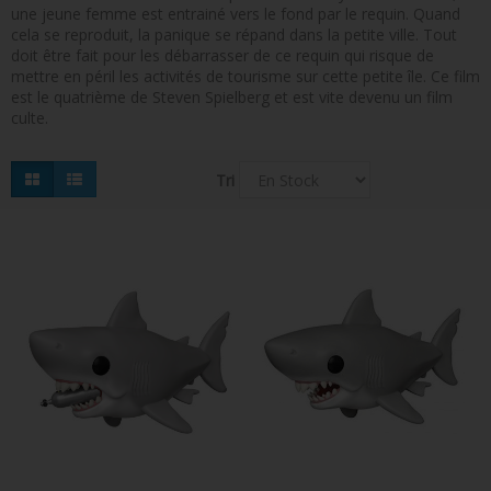
une jeune femme est entrainé vers le fond par le requin. Quand
FIGURINES POP MUSIQUE
cela se reproduit, la panique se répand dans la petite ville. Tout
doit être fait pour les débarrasser de ce requin qui risque de
FIGURINES POP SÉRIE TV
mettre en péril les activités de tourisme sur cette petite île. Ce film
est le quatrième de Steven Spielberg et est vite devenu un film
FIGURINES POP AUTRES FILMS
culte.
FIGURINES POP SPORTS
Tri
FIGURINES POP ANIME
FIGURINES POP HARRY POTTER
PRÉCOMMANDE
FIGURINES POP STAR WARS
FIGURINES POP STRANGER THINGS
FIGURINES POP SEIGNEUR DES ANNEAUX
FIGURINES POP DC COMICS
FIGURINES POP JEUX VIDÉO