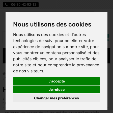
06-80-42-92-13
Nous utilisons des cookies
Mon
Nous utilisons des cookies et d'autres
Rechercher
compt
technologies de suivi pour améliorer votre
expérience de navigation sur notre site, pour
vous montrer un contenu personnalisé et des
MENU
publicités ciblées, pour analyser le trafic de
notre site et pour comprendre la provenance
CARTE A JOUER
de nos visiteurs.
>
Funko Pop!
>
Figurines Pop DC comics
>
Figurines Pop
Shazam
PRÉCOMMANDE FIGURINES POP
J'accepte
Figurines Pop Shazam
FIGURINES POP MANGA
Je refuse
Changer mes préférences
Shazam est un film américain sorti en 2019, faisant parti de
FIGURINES POP DISNEY
l’univers cinématographique DC comics. Le personnage principal
est Shazam (appelé Captain Marvel jusqu’en 2011). C’est l’histoire
FIGURINES POP MARVEL
d’un jeune adolescent de 14 ans qui découvre qu’il possède