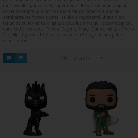
d’incroyables pouvoirs de super-héros. Il s’amuse beaucoup puis
FIGURINES POP MUSIQUE
se rend compte qu’il doit les maitriser parfaitement afin de
combattre les forces du mal. Funko a représenté Shazam en
FIGURINES POP SÉRIE TV
tenue de super-héros ainsi que tous les amis qui l’accompagnent
dans cette aventure, Freddy, Eugene, Mary, Darla ainsi que Pedro.
FIGURINES POP AUTRES FILMS
De jolies figurines toutes en couleurs à l’image de nos petits
super-héros.
FIGURINES POP SPORTS
FIGURINES POP ANIME
Tri
FIGURINES POP HARRY POTTER
FIGURINES POP STAR WARS
FIGURINES POP STRANGER THINGS
FIGURINES POP SEIGNEUR DES ANNEAUX
FIGURINES POP DC COMICS
FIGURINES POP JEUX VIDÉO