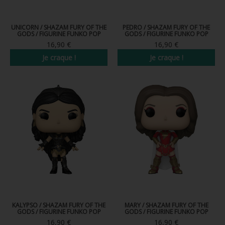
FIGURINE POP AD ICONS
UNICORN / SHAZAM FURY OF THE
PEDRO / SHAZAM FURY OF THE
FIGURINE POP ROYALS FAMILY
GODS / FIGURINE FUNKO POP
GODS / FIGURINE FUNKO POP
16,90 €
16,90 €
FIGURINE POP RETRO TOYS
Je craque !
Je craque !
FIGURINES POP AUTRES COMICS
POP PROTECTION
PORTE-CLÉS POCKET POP
FUNKO VINYL SODA
FUNKO POP PIN
PELUCHE
LOUNGEFLY
KALYPSO / SHAZAM FURY OF THE
MARY / SHAZAM FURY OF THE
GODS / FIGURINE FUNKO POP
GODS / FIGURINE FUNKO POP
16,90 €
16,90 €