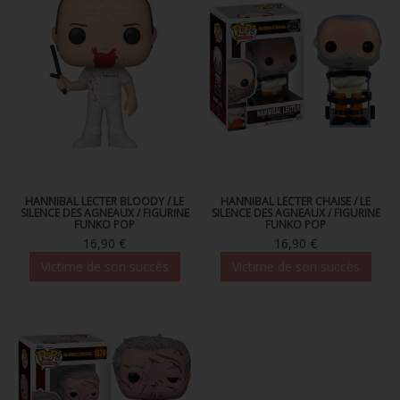
FIGURINE POP AD ICONS
FIGURINE POP ROYALS FAMILY
FIGURINE POP RETRO TOYS
FIGURINES POP AUTRES COMICS
POP PROTECTION
PORTE-CLÉS POCKET POP
HANNIBAL LECTER BLOODY / LE
HANNIBAL LECTER CHAISE / LE
SILENCE DES AGNEAUX / FIGURINE
SILENCE DES AGNEAUX / FIGURINE
FUNKO POP
FUNKO POP
FUNKO VINYL SODA
16,90 €
16,90 €
FUNKO POP PIN
Victime de son succès
Victime de son succès
PELUCHE
LOUNGEFLY