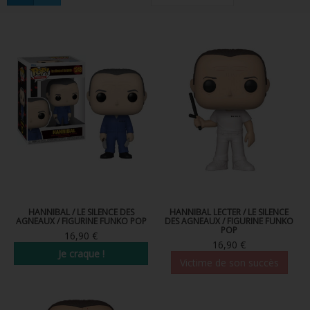
FIGURINES POP MUSIQUE
FIGURINES POP SÉRIE TV
FIGURINES POP AUTRES FILMS
FIGURINES POP SPORTS
FIGURINES POP ANIME
FIGURINES POP HARRY POTTER
FIGURINES POP STAR WARS
FIGURINES POP STRANGER THINGS
HANNIBAL / LE SILENCE DES
HANNIBAL LECTER / LE SILENCE
AGNEAUX / FIGURINE FUNKO POP
DES AGNEAUX / FIGURINE FUNKO
POP
16,90 €
FIGURINES POP SEIGNEUR DES ANNEAUX
16,90 €
Je craque !
Victime de son succès
FIGURINES POP DC COMICS
FIGURINES POP JEUX VIDÉO