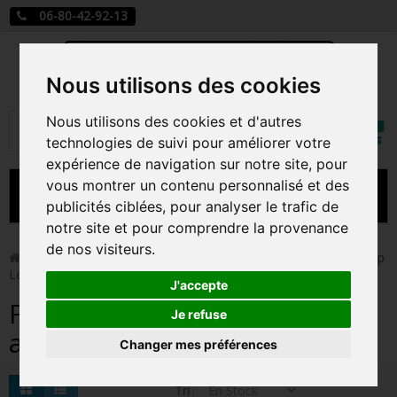
06-80-42-92-13
Nous utilisons des cookies
Mon
Nous utilisons des cookies et d'autres
Rechercher
compt
technologies de suivi pour améliorer votre
expérience de navigation sur notre site, pour
vous montrer un contenu personnalisé et des
MENU
publicités ciblées, pour analyser le trafic de
notre site et pour comprendre la provenance
CARTE A JOUER
de nos visiteurs.
>
Funko Pop!
>
Figurines Pop Autres Films
>
Figurines Pop
Le Silence des agneaux
PRÉCOMMANDE FIGURINES POP
J'accepte
Figurines Pop Le Silence des
FIGURINES POP MANGA
Je refuse
agneaux
Changer mes préférences
FIGURINES POP DISNEY
FIGURINES POP MARVEL
Tri