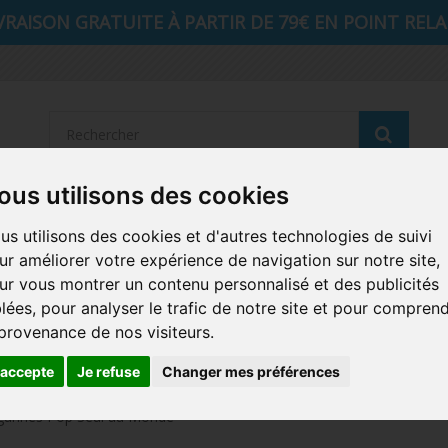
VRAISON GRATUITE À PARTIR DE 79€ EN POINT RELAI
Reche
ous utilisons des cookies
STRANGER THINGS
SEIGNEUR DES ANNEAUX
DIS
us utilisons des cookies et d'autres technologies de suivi
ur améliorer votre expérience de navigation sur notre site,
AUTRES COMICS
MUSIQUE
SPORTS
POP PROTEC
ur vous montrer un contenu personnalisé et des publicités
blées, pour analyser le trafic de notre site et pour compren
ICONS
FUNKO HOME
FUNKO VINYL SODA
RETRO 
 provenance de nos visiteurs.
CARTE A JOUER
PELUCHE
'accepte
Je refuse
Changer mes préférences
gurines Pop Seul au Monde