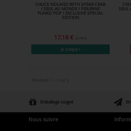
CHUCK NOLAND WITH SPEAR CRAB
CHU
/ SEUL AU MONDE / FIGURINE
SEUL 
FUNKO POP / EXCLUSIVE SPECIAL
EDITION
17,18 €
22,90 €
Je craque !
Résultats 1 - 2 sur 2.
Emballage soigné
En
Nous suivre
Inform