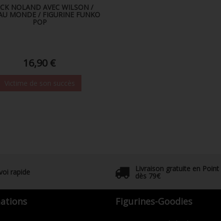
CK NOLAND AVEC WILSON /
AU MONDE / FIGURINE FUNKO
POP
16,90 €
Victime de son succès
Livraison gratuite en Point
voi rapide
dès 79€
ations
Figurines-Goodies