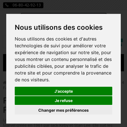
06-80-42-92-13
Nous utilisons des cookies
Mon
Nous utilisons des cookies et d'autres
Rechercher
compt
technologies de suivi pour améliorer votre
expérience de navigation sur notre site, pour
vous montrer un contenu personnalisé et des
MENU
publicités ciblées, pour analyser le trafic de
notre site et pour comprendre la provenance
CARTE A JOUER
de nos visiteurs.
>
Funko Pop!
>
Figurines Pop Marvel
>
Figurines Pop Les 4
Fantastiques
PRÉCOMMANDE FIGURINES POP
J'accepte
Figurines Pop Les 4
FIGURINES POP MANGA
Je refuse
Fantastiques
Changer mes préférences
FIGURINES POP DISNEY
Les Quatre Fantastiques est une série de comics des éditions
FIGURINES POP MARVEL
Marvel créée en 1961 par Jack Kirby et Stan Lee. Elle suit les