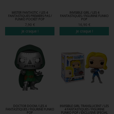
FIGURINE POP AD ICONS
MISTER FANTASTIC / LES 4
INVISIBLE GIRL / LES 4
FIGURINE POP ROYALS FAMILY
FANTASTIQUES PREMIERS PAS /
FANTASTIQUES / FIGURINE FUNKO
FUNKO POCKET POP
POP
FIGURINE POP RETRO TOYS
7,90 €
16,90 €
Je craque !
Je craque !
FIGURINES POP AUTRES COMICS
POP PROTECTION
PORTE-CLÉS POCKET POP
FUNKO VINYL SODA
FUNKO POP PIN
PELUCHE
LOUNGEFLY
DOCTOR DOOM / LES 4
INVISIBLE GIRL TRANSLUCENT / LES
FANTASTIQUES / FIGURINE FUNKO
4 FANTASTIQUES / FIGURINE
POP
FUNKO POP / EXCLUSIVE SPECIAL