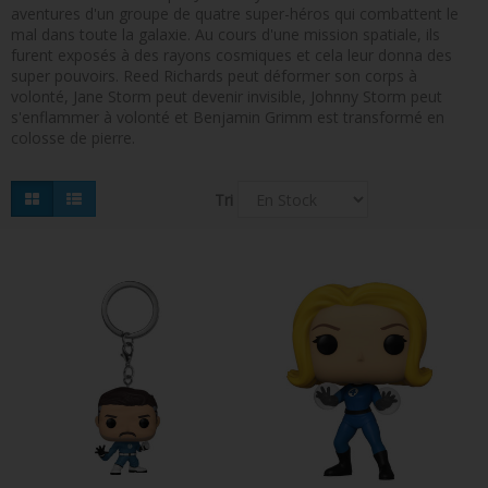
aventures d'un groupe de quatre super-héros qui combattent le
FIGURINES POP MUSIQUE
mal dans toute la galaxie. Au cours d'une mission spatiale, ils
furent exposés à des rayons cosmiques et cela leur donna des
FIGURINES POP SÉRIE TV
super pouvoirs. Reed Richards peut déformer son corps à
volonté, Jane Storm peut devenir invisible, Johnny Storm peut
FIGURINES POP AUTRES FILMS
s'enflammer à volonté et Benjamin Grimm est transformé en
colosse de pierre.
FIGURINES POP SPORTS
FIGURINES POP ANIME
Tri
FIGURINES POP HARRY POTTER
FIGURINES POP STAR WARS
FIGURINES POP STRANGER THINGS
FIGURINES POP SEIGNEUR DES ANNEAUX
FIGURINES POP DC COMICS
FIGURINES POP JEUX VIDÉO