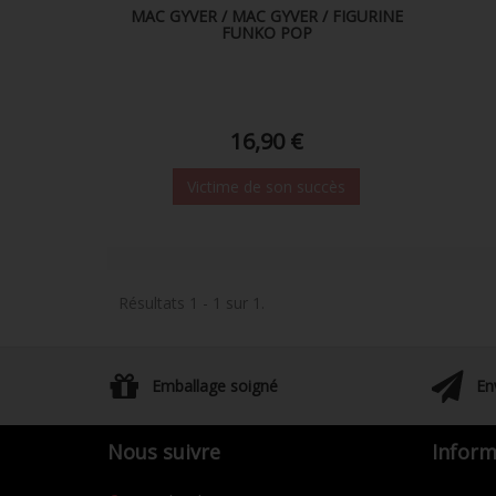
MAC GYVER / MAC GYVER / FIGURINE
FUNKO POP
16,90 €
Victime de son succès
Résultats 1 - 1 sur 1.
Emballage soigné
En
Nous suivre
Inform