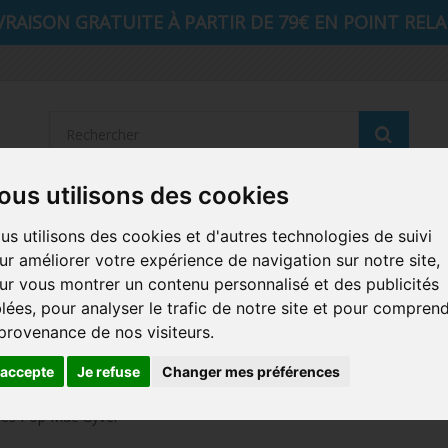
VRAISON GRATUITE À PARTIR DE 79€ EN POINT RELAI
Reche
ous utilisons des cookies
STRANGER THINGS
SEIGNEUR DES ANNEAUX
DIS
us utilisons des cookies et d'autres technologies de suivi
ur améliorer votre expérience de navigation sur notre site,
AUTRES COMICS
MUSIQUE
SPORTS
POP PROTEC
ur vous montrer un contenu personnalisé et des publicités
blées, pour analyser le trafic de notre site et pour compren
ICONS
FUNKO HOME
FUNKO VINYL SODA
RETRO 
 provenance de nos visiteurs.
CARTE A JOUER
PELUCHE
'accepte
Je refuse
Changer mes préférences
nes Pop Mac Gyver