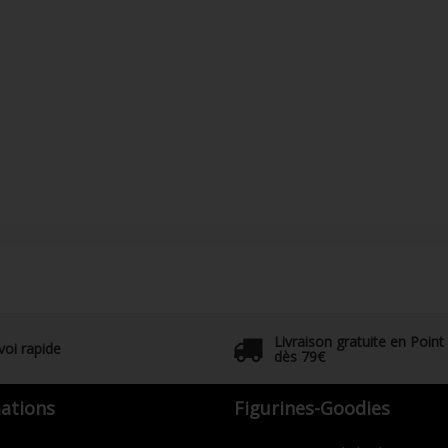
Livraison gratuite en Point
voi rapide
dès 79€
ations
Figurines-Goodies