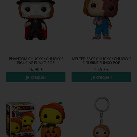
FIGURINE POP AD ICONS
FIGURINE POP ROYALS FAMILY
FIGURINE POP RETRO TOYS
FIGURINES POP AUTRES COMICS
POP PROTECTION
PHANTOM CHUCKY / CHUCKY /
MELTED FACE CHUCKY / CHUCKY /
FIGURINE FUNKO POP
FIGURINE FUNKO POP
PORTE-CLÉS POCKET POP
16,90 €
16,90 €
Je craque !
Je craque !
FUNKO VINYL SODA
FUNKO POP PIN
PELUCHE
LOUNGEFLY