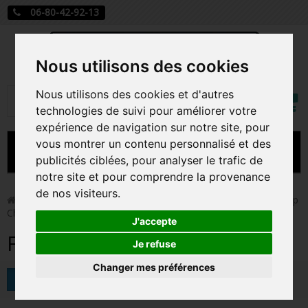
06-80-42-92-13
Nous utilisons des cookies
Mon
Nous utilisons des cookies et d'autres
Rechercher
compt
technologies de suivi pour améliorer votre
expérience de navigation sur notre site, pour
vous montrer un contenu personnalisé et des
MENU
publicités ciblées, pour analyser le trafic de
notre site et pour comprendre la provenance
CARTE A JOUER
de nos visiteurs.
>
Funko Pop!
>
Figurines Pop Autres Films
>
Figurines Pop
Child's Play
PRÉCOMMANDE FIGURINES POP
J'accepte
Figurines Pop Child's Play
FIGURINES POP MANGA
Je refuse
Changer mes préférences
FIGURINES POP DISNEY
Tri
FIGURINES POP MARVEL