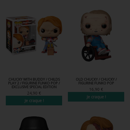
FIGURINES POP MUSIQUE
FIGURINES POP SÉRIE TV
FIGURINES POP AUTRES FILMS
FIGURINES POP SPORTS
FIGURINES POP ANIME
FIGURINES POP HARRY POTTER
FIGURINES POP STAR WARS
CHUCKY WITH BUDDY / CHILDS
OLD CHUCKY / CHUCKY /
PLAY 2 / FIGURINE FUNKO POP /
FIGURINE FUNKO POP
EXCLUSIVE SPECIAL EDITION
FIGURINES POP STRANGER THINGS
16,90 €
24,90 €
Je craque !
FIGURINES POP SEIGNEUR DES ANNEAUX
Je craque !
FIGURINES POP DC COMICS
FIGURINES POP JEUX VIDÉO