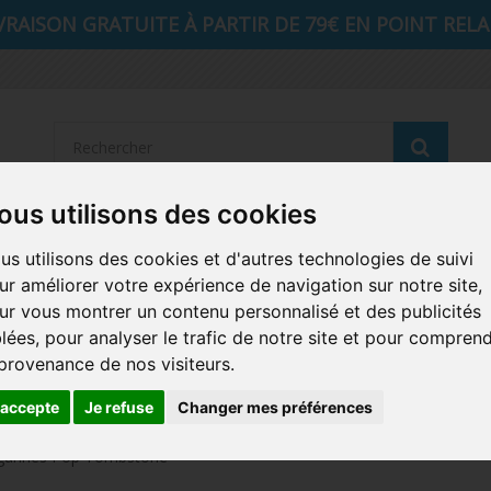
VRAISON GRATUITE À PARTIR DE 79€ EN POINT RELAI
Reche
ous utilisons des cookies
STRANGER THINGS
SEIGNEUR DES ANNEAUX
DIS
us utilisons des cookies et d'autres technologies de suivi
ur améliorer votre expérience de navigation sur notre site,
AUTRES COMICS
MUSIQUE
SPORTS
POP PROTEC
ur vous montrer un contenu personnalisé et des publicités
blées, pour analyser le trafic de notre site et pour compren
ICONS
FUNKO HOME
FUNKO VINYL SODA
RETRO 
 provenance de nos visiteurs.
CARTE A JOUER
PELUCHE
'accepte
Je refuse
Changer mes préférences
gurines Pop Tombstone