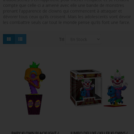
compte que celle-ci a amené avec elle une bande de monstres
FIGURINES POP MUSIQUE
prenant l'apparence de clowns qui commencent à attaquer et
dévorer tous ceux qu'ils croisent. Mais les adolescents vont devoir
FIGURINES POP SÉRIE TV
les combattre seuls car tout le monde pense qu'ils font une farce.
FIGURINES POP AUTRES FILMS
Tri
FIGURINES POP SPORTS
FIGURINES POP ANIME
FIGURINES POP HARRY POTTER
FIGURINES POP STAR WARS
FIGURINES POP STRANGER THINGS
FIGURINES POP SEIGNEUR DES ANNEAUX
FIGURINES POP DC COMICS
FIGURINES POP JEUX VIDÉO
BABY KLOWN BLACKLIGHT /
JUMBO DELUXE / KILLER KLOWNS /