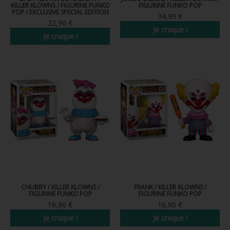
KILLER KLOWNS / FIGURINE FUNKO
FIGURINE FUNKO POP
FIGURINE POP AD ICONS
POP / EXCLUSIVE SPECIAL EDITION
34,90 €
22,90 €
FIGURINE POP ROYALS FAMILY
Je craque !
Je craque !
FIGURINE POP RETRO TOYS
FIGURINES POP AUTRES COMICS
POP PROTECTION
PORTE-CLÉS POCKET POP
FUNKO VINYL SODA
FUNKO POP PIN
PELUCHE
CHUBBY / KILLER KLOWNS /
FRANK / KILLER KLOWNS /
LOUNGEFLY
FIGURINE FUNKO POP
FIGURINE FUNKO POP
16,90 €
16,90 €
Je craque !
Je craque !