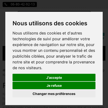
06-80-42-92-13
Nous utilisons des cookies
Mon
Nous utilisons des cookies et d'autres
Rechercher
compt
technologies de suivi pour améliorer votre
expérience de navigation sur notre site, pour
vous montrer un contenu personnalisé et des
MENU
publicités ciblées, pour analyser le trafic de
notre site et pour comprendre la provenance
CARTE A JOUER
de nos visiteurs.
>
Funko Pop!
>
Figurines Pop Autres Films
>
Figurines Pop
Killer Klowns
PRÉCOMMANDE FIGURINES POP
J'accepte
Figurines Pop Killer Klowns
FIGURINES POP MANGA
Je refuse
Changer mes préférences
Killer Klowns From Outer Space est un film d'horreur/science-
FIGURINES POP DISNEY
fiction américain sorti en 1988. Une météorite s'écrase sur Terre
près d'une petite ville américaine ennuyeuse. Une bande
FIGURINES POP MARVEL
d'adolescents s'en rapproche pour mener l'enquête et se rendent