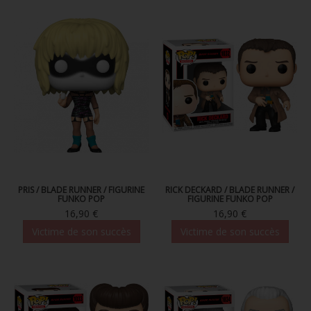
FIGURINES POP MUSIQUE
FIGURINES POP SÉRIE TV
FIGURINES POP AUTRES FILMS
FIGURINES POP SPORTS
FIGURINES POP ANIME
FIGURINES POP HARRY POTTER
FIGURINES POP STAR WARS
PRIS / BLADE RUNNER / FIGURINE
RICK DECKARD / BLADE RUNNER /
FUNKO POP
FIGURINE FUNKO POP
FIGURINES POP STRANGER THINGS
16,90 €
16,90 €
Victime de son succès
Victime de son succès
FIGURINES POP SEIGNEUR DES ANNEAUX
FIGURINES POP DC COMICS
FIGURINES POP JEUX VIDÉO