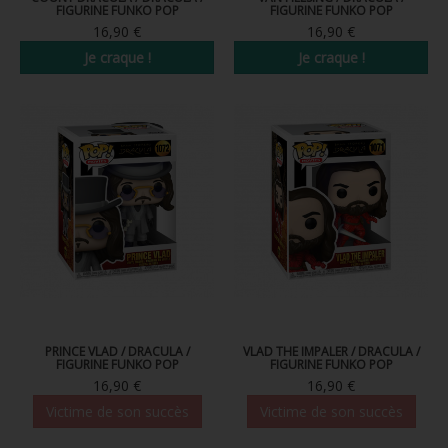
FIGURINE FUNKO POP
FIGURINE FUNKO POP
FIGURINE POP AD ICONS
16,90 €
16,90 €
FIGURINE POP ROYALS FAMILY
Je craque !
Je craque !
FIGURINE POP RETRO TOYS
FIGURINES POP AUTRES COMICS
POP PROTECTION
PORTE-CLÉS POCKET POP
FUNKO VINYL SODA
FUNKO POP PIN
PELUCHE
PRINCE VLAD / DRACULA /
VLAD THE IMPALER / DRACULA /
FIGURINE FUNKO POP
FIGURINE FUNKO POP
LOUNGEFLY
16,90 €
16,90 €
Victime de son succès
Victime de son succès