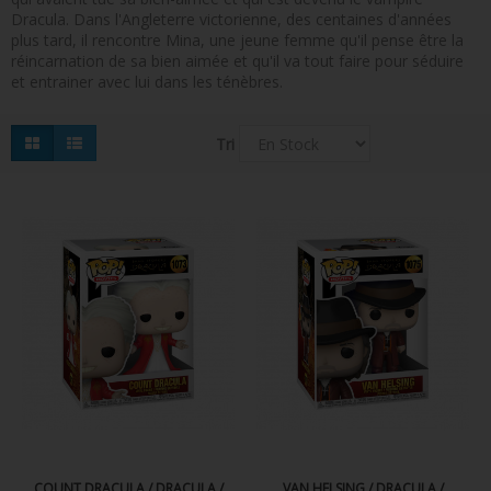
Dracula. Dans l'Angleterre victorienne, des centaines d'années
FIGURINES POP MUSIQUE
plus tard, il rencontre Mina, une jeune femme qu'il pense être la
réincarnation de sa bien aimée et qu'il va tout faire pour séduire
FIGURINES POP SÉRIE TV
et entrainer avec lui dans les ténèbres.
FIGURINES POP AUTRES FILMS
Tri
FIGURINES POP SPORTS
FIGURINES POP ANIME
FIGURINES POP HARRY POTTER
FIGURINES POP STAR WARS
FIGURINES POP STRANGER THINGS
FIGURINES POP SEIGNEUR DES ANNEAUX
FIGURINES POP DC COMICS
FIGURINES POP JEUX VIDÉO
COUNT DRACULA / DRACULA /
VAN HELSING / DRACULA /