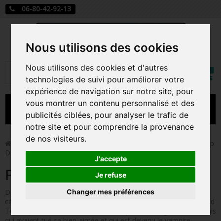
06-80-42-92-13
Nous utilisons des cookies
Mon
Nous utilisons des cookies et d'autres
Rechercher
compt
technologies de suivi pour améliorer votre
expérience de navigation sur notre site, pour
vous montrer un contenu personnalisé et des
MENU
publicités ciblées, pour analyser le trafic de
notre site et pour comprendre la provenance
CARTE A JOUER
de nos visiteurs.
>
Funko Pop!
>
Figurines Pop Autres Films
>
Figurines Pop
Dracula
PRÉCOMMANDE FIGURINES POP
J'accepte
Figurines Pop Dracula
FIGURINES POP MANGA
Je refuse
Changer mes préférences
Dracula est un film de Francis Ford Coppola inspiré du très
FIGURINES POP DISNEY
célèbre roman de Bram Stocker. Il raconte l'histoire du conte Vlad
Tepes qui a vendu son âme au diable pour se venger des ennemis
FIGURINES POP MARVEL
qui avaient tué sa bien-aimée et qui est devenu le vampire