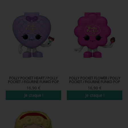
FIGURINES POP MUSIQUE
FIGURINES POP SÉRIE TV
FIGURINES POP AUTRES FILMS
FIGURINES POP SPORTS
FIGURINES POP ANIME
FIGURINES POP HARRY POTTER
FIGURINES POP STAR WARS
POLLY POCKET HEART / POLLY
POLLY POCKET FLOWER / POLLY
POCKET / FIGURINE FUNKO POP
POCKET / FIGURINE FUNKO POP
FIGURINES POP STRANGER THINGS
16,90 €
16,90 €
Je craque !
Je craque !
FIGURINES POP SEIGNEUR DES ANNEAUX
FIGURINES POP DC COMICS
FIGURINES POP JEUX VIDÉO