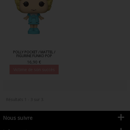
FIGURINE POP AD ICONS
FIGURINE POP ROYALS FAMILY
FIGURINE POP RETRO TOYS
FIGURINES POP AUTRES COMICS
POP PROTECTION
POLLY POCKET / MATTEL /
FIGURINE FUNKO POP
16,90 €
PORTE-CLÉS POCKET POP
Victime de son succès
FUNKO VINYL SODA
FUNKO POP PIN
PELUCHE
Résultats 1 - 3 sur 3.
LOUNGEFLY
Nous suivre