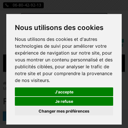
06-80-42-92-13
Nous utilisons des cookies
Mon
Nous utilisons des cookies et d'autres
Rechercher
compt
technologies de suivi pour améliorer votre
expérience de navigation sur notre site, pour
vous montrer un contenu personnalisé et des
MENU
publicités ciblées, pour analyser le trafic de
notre site et pour comprendre la provenance
CARTE A JOUER
de nos visiteurs.
>
Funko Pop!
>
Figurine Pop Retro Toys
>
Figurines Pop
Mattel
PRÉCOMMANDE FIGURINES POP
J'accepte
Figurines Pop Mattel
FIGURINES POP MANGA
Je refuse
Changer mes préférences
FIGURINES POP DISNEY
Tri
FIGURINES POP MARVEL