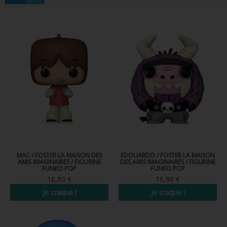
FIGURINES POP MUSIQUE
FIGURINES POP SÉRIE TV
FIGURINES POP AUTRES FILMS
FIGURINES POP SPORTS
FIGURINES POP ANIME
FIGURINES POP HARRY POTTER
FIGURINES POP STAR WARS
FIGURINES POP STRANGER THINGS
MAC / FOSTER LA MAISON DES
EDOUARDO / FOSTER LA MAISON
AMIS IMAGINAIRES / FIGURINE
DES AMIS IMAGINAIRES / FIGURINE
FUNKO POP
FUNKO POP
FIGURINES POP SEIGNEUR DES ANNEAUX
16,90 €
16,90 €
Je craque !
Je craque !
FIGURINES POP DC COMICS
FIGURINES POP JEUX VIDÉO