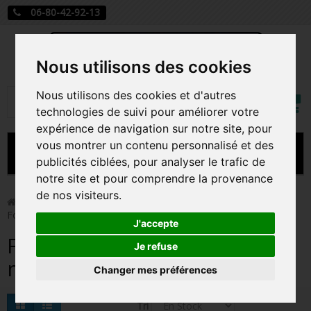
06-80-42-92-13
Nous utilisons des cookies
Mon
Nous utilisons des cookies et d'autres
Rechercher
compt
technologies de suivi pour améliorer votre
expérience de navigation sur notre site, pour
vous montrer un contenu personnalisé et des
MENU
publicités ciblées, pour analyser le trafic de
notre site et pour comprendre la provenance
CARTE A JOUER
de nos visiteurs.
>
Funko Pop!
>
Figurines Pop Anime
>
Figurines Pop
Foster la maison des amis imaginaires
PRÉCOMMANDE FIGURINES POP
J'accepte
Figurines Pop Foster la
FIGURINES POP MANGA
Je refuse
maison des amis imaginaires
Changer mes préférences
FIGURINES POP DISNEY
FIGURINES POP MARVEL
Tri