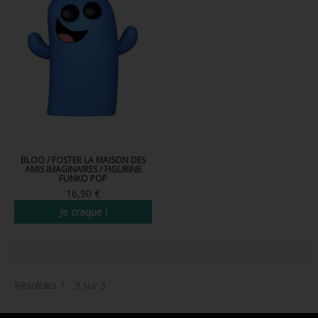
FIGURINE POP AD ICONS
FIGURINE POP ROYALS FAMILY
FIGURINE POP RETRO TOYS
FIGURINES POP AUTRES COMICS
POP PROTECTION
PORTE-CLÉS POCKET POP
BLOO / FOSTER LA MAISON DES
AMIS IMAGINAIRES / FIGURINE
FUNKO POP
FUNKO VINYL SODA
16,90 €
FUNKO POP PIN
Je craque !
PELUCHE
LOUNGEFLY
Résultats 1 - 3 sur 3.