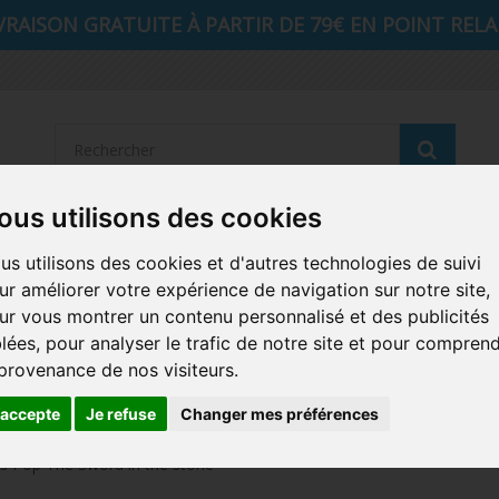
VRAISON GRATUITE À PARTIR DE 79€ EN POINT RELAI
Reche
ous utilisons des cookies
STRANGER THINGS
SEIGNEUR DES ANNEAUX
DIS
us utilisons des cookies et d'autres technologies de suivi
ur améliorer votre expérience de navigation sur notre site,
AUTRES COMICS
MUSIQUE
SPORTS
POP PROTEC
ur vous montrer un contenu personnalisé et des publicités
blées, pour analyser le trafic de notre site et pour compren
ICONS
FUNKO HOME
FUNKO VINYL SODA
RETRO 
 provenance de nos visiteurs.
CARTE A JOUER
PELUCHE
'accepte
Je refuse
Changer mes préférences
es Pop The Sword in the stone