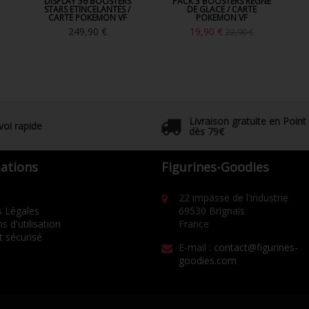
DISPLAY 36 BOOSTERS
PACK 3 BOOSTERS REGNE
STARS ETINCELANTES /
DE GLACE / CARTE
CARTE POKEMON VF
POKEMON VF
249,90 €
19,90 €
22,90 €
Livraison gratuite en Point
voi rapide
dès 79€
ations
Figurines-Goodies
22 impasse de l'industrie
 Légales
69530 Brignais
s d'utilisation
France
 sécurisé
E-mail :
contact@figurines-
goodies.com