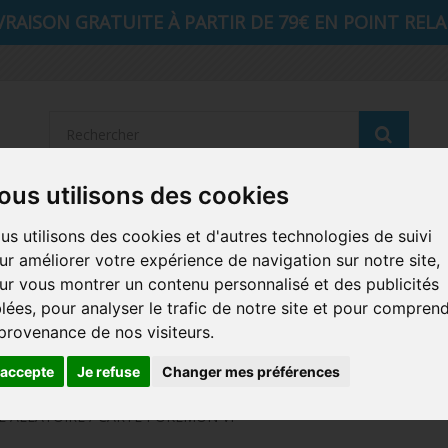
VRAISON GRATUITE À PARTIR DE 79€ EN POINT RELAI
Reche
ous utilisons des cookies
STRANGER THINGS
SEIGNEUR DES ANNEAUX
DIS
us utilisons des cookies et d'autres technologies de suivi
ur améliorer votre expérience de navigation sur notre site,
AUTRES COMICS
MUSIQUE
SPORTS
POP PROTEC
ur vous montrer un contenu personnalisé et des publicités
blées, pour analyser le trafic de notre site et pour compren
ICONS
FUNKO HOME
FUNKO VINYL SODA
RETRO 
 provenance de nos visiteurs.
CARTE A JOUER
PELUCHE
'accepte
Je refuse
Changer mes préférences
 ALEATOIRE / CARTE POKEMON VF