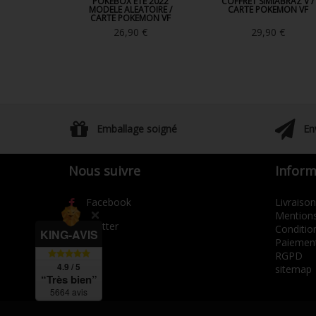
POKEBOX ETE 2022
COFFRET SIMIABRAZ V /
MODELE ALEATOIRE /
CARTE POKEMON VF
CARTE POKEMON VF
26,90 €
29,90 €
Emballage soigné
En
Nous suivre
Inform
Facebook
Livraison
Mentions
Twitter
Condition
KING-AVIS
Paiement
RGPD
4.9 / 5
sitemap
“Très bien”
5664 avis