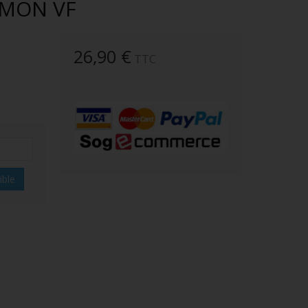
EMON VF
26,90 €
TTC
ible