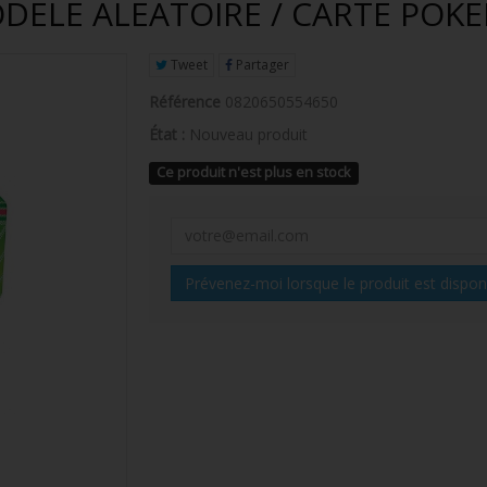
DELE ALEATOIRE / CARTE POK
Tweet
Partager
Référence
0820650554650
État :
Nouveau produit
Ce produit n'est plus en stock
Prévenez-moi lorsque le produit est dispon