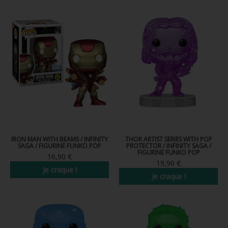
FIGURINES POP MUSIQUE
FIGURINES POP SÉRIE TV
FIGURINES POP AUTRES FILMS
FIGURINES POP SPORTS
FIGURINES POP ANIME
FIGURINES POP HARRY POTTER
FIGURINES POP STAR WARS
IRON MAN WITH BEAMS / INFINITY
THOR ARTIST SERIES WITH POP
SAGA / FIGURINE FUNKO POP
PROTECTOR / INFINITY SAGA /
FIGURINE FUNKO POP
FIGURINES POP STRANGER THINGS
16,90 €
19,90 €
Je craque !
FIGURINES POP SEIGNEUR DES ANNEAUX
Je craque !
FIGURINES POP DC COMICS
FIGURINES POP JEUX VIDÉO