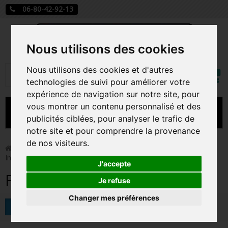
06-80-42-92-13
Nous utilisons des cookies
Mon
Nous utilisons des cookies et d'autres
Rechercher
compt
technologies de suivi pour améliorer votre
expérience de navigation sur notre site, pour
vous montrer un contenu personnalisé et des
MENU
publicités ciblées, pour analyser le trafic de
notre site et pour comprendre la provenance
CARTE A JOUER
de nos visiteurs.
>
Funko Pop!
>
Figurines Pop Marvel
>
Figurines Pop
Infinity Saga
PRÉCOMMANDE FIGURINES POP
J'accepte
Figurines Pop Infinity Saga
FIGURINES POP MANGA
Je refuse
Changer mes préférences
FIGURINES POP DISNEY
Tri
FIGURINES POP MARVEL