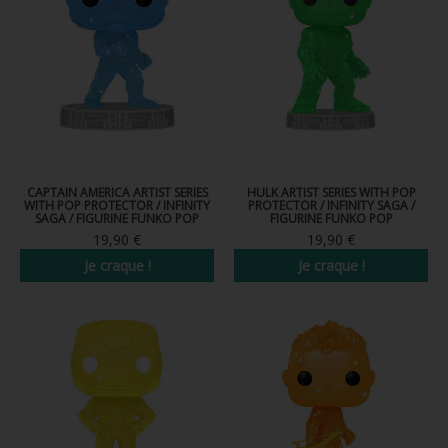
FIGURINE POP AD ICONS
FIGURINE POP ROYALS FAMILY
FIGURINE POP RETRO TOYS
FIGURINES POP AUTRES COMICS
POP PROTECTION
CAPTAIN AMERICA ARTIST SERIES
HULK ARTIST SERIES WITH POP
WITH POP PROTECTOR / INFINITY
PROTECTOR / INFINITY SAGA /
PORTE-CLÉS POCKET POP
SAGA / FIGURINE FUNKO POP
FIGURINE FUNKO POP
19,90 €
19,90 €
FUNKO VINYL SODA
Je craque !
Je craque !
FUNKO POP PIN
PELUCHE
LOUNGEFLY