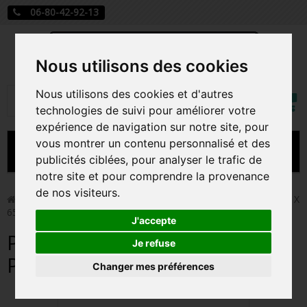
06-80-42-92-13
Nous utilisons des cookies
Mon
Nous utilisons des cookies et d'autres
Rechercher
compt
technologies de suivi pour améliorer votre
expérience de navigation sur notre site, pour
vous montrer un contenu personnalisé et des
MENU
publicités ciblées, pour analyser le trafic de
notre site et pour comprendre la provenance
CARTE A JOUER
de nos visiteurs.
>
Carte a jouer
>
PROTEGE CARTES STANDARD PIKACHU X
65 / ULTRA PRO
PRÉCOMMANDE FIGURINES POP
J'accepte
PROTEGE CARTES STANDARD
FIGURINES POP MANGA
Je refuse
PIKACHU X 65 / ULTRA PRO
Changer mes préférences
FIGURINES POP DISNEY
FIGURINES POP MARVEL