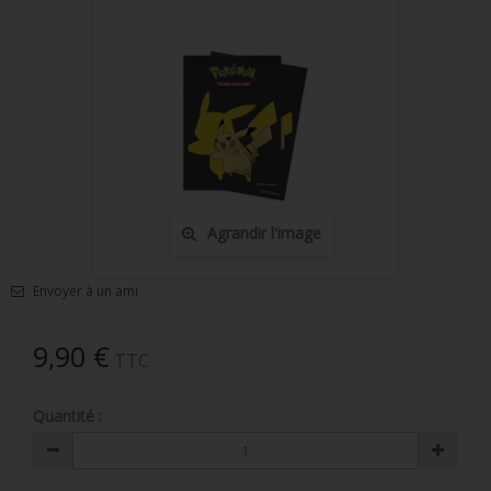
FIGURINES POP MUSIQUE
FIGURINES POP SÉRIE TV
FIGURINES POP AUTRES FILMS
FIGURINES POP SPORTS
FIGURINES POP ANIME
Agrandir l'image
FIGURINES POP HARRY POTTER
FIGURINES POP STAR WARS
Envoyer à un ami
FIGURINES POP STRANGER THINGS
9,90 €
TTC
FIGURINES POP SEIGNEUR DES ANNEAUX
Quantité :
FIGURINES POP DC COMICS
FIGURINES POP JEUX VIDÉO