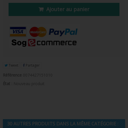
FIGURINE POP AD ICONS
Ajouter au panier
FIGURINE POP ROYALS FAMILY
FIGURINE POP RETRO TOYS
FIGURINES POP AUTRES COMICS
POP PROTECTION
PORTE-CLÉS POCKET POP
Tweet
Partager
FUNKO VINYL SODA
Référence
0074427151010
État :
Nouveau produit
FUNKO POP PIN
PELUCHE
LOUNGEFLY
30 AUTRES PRODUITS DANS LA MÊME CATÉGORIE :