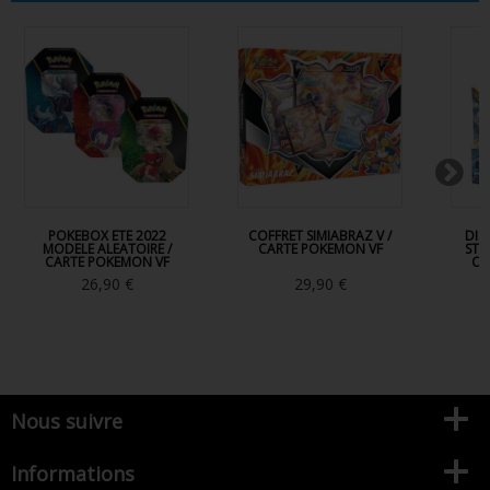
POKEBOX ETE 2022
COFFRET SIMIABRAZ V /
DIS
MODELE ALEATOIRE /
CARTE POKEMON VF
STA
CARTE POKEMON VF
CA
26,90 €
29,90 €
Nous suivre
Informations