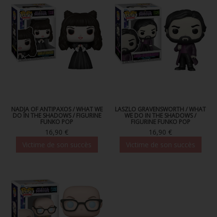
FIGURINE POP AD ICONS
FIGURINE POP ROYALS FAMILY
FIGURINE POP RETRO TOYS
FIGURINES POP AUTRES COMICS
POP PROTECTION
PORTE-CLÉS POCKET POP
NADJA OF ANTIPAXOS / WHAT WE
LASZLO GRAVENSWORTH / WHAT
DO IN THE SHADOWS / FIGURINE
WE DO IN THE SHADOWS /
FUNKO POP
FIGURINE FUNKO POP
FUNKO VINYL SODA
16,90 €
16,90 €
FUNKO POP PIN
Victime de son succès
Victime de son succès
PELUCHE
LOUNGEFLY