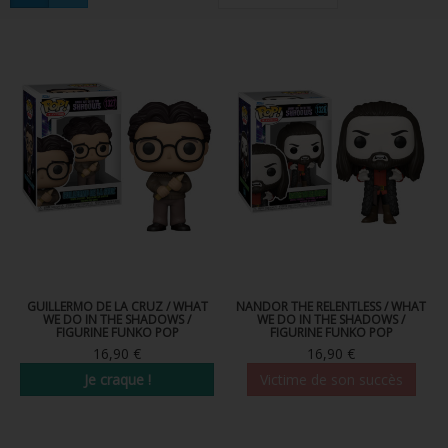
FIGURINES POP MUSIQUE
FIGURINES POP SÉRIE TV
FIGURINES POP AUTRES FILMS
FIGURINES POP SPORTS
FIGURINES POP ANIME
FIGURINES POP HARRY POTTER
FIGURINES POP STAR WARS
FIGURINES POP STRANGER THINGS
GUILLERMO DE LA CRUZ / WHAT
NANDOR THE RELENTLESS / WHAT
WE DO IN THE SHADOWS /
WE DO IN THE SHADOWS /
FIGURINE FUNKO POP
FIGURINE FUNKO POP
FIGURINES POP SEIGNEUR DES ANNEAUX
16,90 €
16,90 €
Je craque !
Victime de son succès
FIGURINES POP DC COMICS
FIGURINES POP JEUX VIDÉO