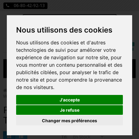
06-80-42-92-13
Nous utilisons des cookies
Mon
Nous utilisons des cookies et d'autres
Rechercher
compt
technologies de suivi pour améliorer votre
expérience de navigation sur notre site, pour
vous montrer un contenu personnalisé et des
MENU
publicités ciblées, pour analyser le trafic de
notre site et pour comprendre la provenance
CARTE A JOUER
de nos visiteurs.
>
Funko Pop!
>
Figurines Pop Série TV
>
Figurines Pop
What We Do In The Shadows
PRÉCOMMANDE FIGURINES POP
J'accepte
Figurines Pop What We Do In
FIGURINES POP MANGA
Je refuse
The Shadows
Changer mes préférences
FIGURINES POP DISNEY
FIGURINES POP MARVEL
Tri