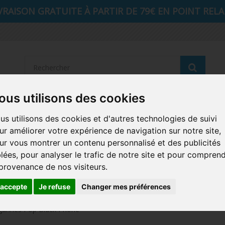
VRAISON GRATUITE À PARTIR DE 79€ EN POINT RELAI
Reche
ous utilisons des cookies
STRANGER THINGS
SEIGNEUR DES ANNEAUX
DIS
us utilisons des cookies et d'autres technologies de suivi
ur améliorer votre expérience de navigation sur notre site,
AUTRES COMICS
MUSIQUE
SPORTS
POP PROTEC
ur vous montrer un contenu personnalisé et des publicités
blées, pour analyser le trafic de notre site et pour compren
ICONS
FUNKO HOME
FUNKO VINYL SODA
RETRO 
 provenance de nos visiteurs.
CARTE A JOUER
PELUCHE
'accepte
Je refuse
Changer mes préférences
gurines Pop Black Phone