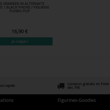
E GRABBER IN ALTERNATE
T / BLACK PHONE / FIGURINE
FUNKO POP
16,90 €
Je craque !
Livraison gratuite en Point
voi rapide
dès 79€
ations
Figurines-Goodies