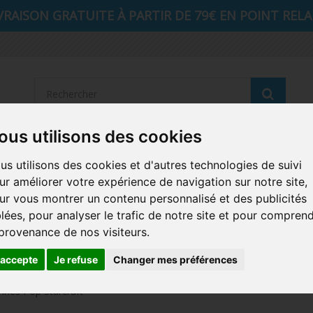
VRAISON GRATUITE À PARTIR DE 79€ EN POINT RELAI
Reche
ous utilisons des cookies
STRANGER THINGS
SEIGNEUR DES ANNEAUX
DIS
us utilisons des cookies et d'autres technologies de suivi
ur améliorer votre expérience de navigation sur notre site,
AUTRES COMICS
MUSIQUE
SPORTS
POP PROTEC
ur vous montrer un contenu personnalisé et des publicités
blées, pour analyser le trafic de notre site et pour compren
ICONS
FUNKO HOME
FUNKO VINYL SODA
RETRO 
 provenance de nos visiteurs.
CARTE A JOUER
PELUCHE
'accepte
Je refuse
Changer mes préférences
rines Pop Starcraft