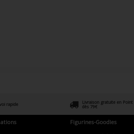
Livraison gratuite en Point
voi rapide
dès 79€
ations
Figurines-Goodies