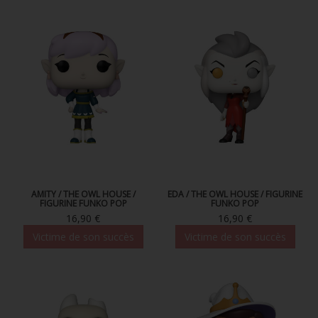
FIGURINES POP MUSIQUE
FIGURINES POP SÉRIE TV
FIGURINES POP AUTRES FILMS
FIGURINES POP SPORTS
FIGURINES POP ANIME
FIGURINES POP HARRY POTTER
FIGURINES POP STAR WARS
AMITY / THE OWL HOUSE /
EDA / THE OWL HOUSE / FIGURINE
FIGURINE FUNKO POP
FUNKO POP
FIGURINES POP STRANGER THINGS
16,90 €
16,90 €
Victime de son succès
Victime de son succès
FIGURINES POP SEIGNEUR DES ANNEAUX
FIGURINES POP DC COMICS
FIGURINES POP JEUX VIDÉO