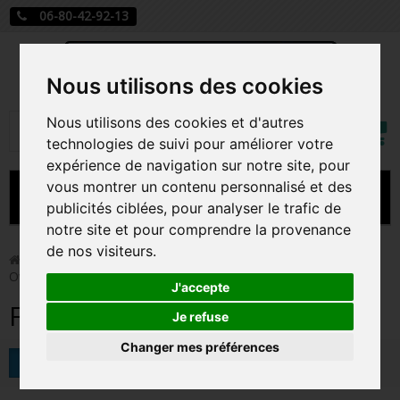
06-80-42-92-13
Nous utilisons des cookies
Mon
Nous utilisons des cookies et d'autres
Rechercher
compt
technologies de suivi pour améliorer votre
expérience de navigation sur notre site, pour
vous montrer un contenu personnalisé et des
MENU
publicités ciblées, pour analyser le trafic de
notre site et pour comprendre la provenance
CARTE A JOUER
de nos visiteurs.
>
Funko Pop!
>
Figurines Pop Disney
>
Figurines Pop The
Owl House
PRÉCOMMANDE FIGURINES POP
J'accepte
Figurines Pop The Owl House
FIGURINES POP MANGA
Je refuse
Changer mes préférences
FIGURINES POP DISNEY
Tri
FIGURINES POP MARVEL