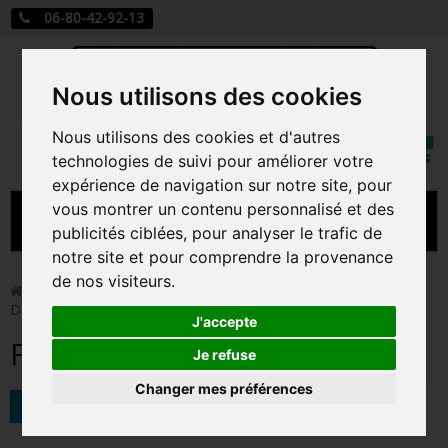
06-80-42-92-13
Nous utilisons des cookies
Mon
Nous utilisons des cookies et d'autres
Rechercher
compt
technologies de suivi pour améliorer votre
expérience de navigation sur notre site, pour
vous montrer un contenu personnalisé et des
MENU
publicités ciblées, pour analyser le trafic de
notre site et pour comprendre la provenance
CARTE A JOUER
de nos visiteurs.
>
Funko Pop!
>
Figurines Pop Série TV
>
Figurines Pop
Dexter
PRÉCOMMANDE FIGURINES POP
J'accepte
Figurines Pop Dexter
FIGURINES POP MANGA
Je refuse
Changer mes préférences
FIGURINES POP DISNEY
Tri
FIGURINES POP MARVEL