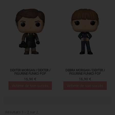
FIGURINES POP MUSIQUE
FIGURINES POP SÉRIE TV
FIGURINES POP AUTRES FILMS
FIGURINES POP SPORTS
FIGURINES POP ANIME
FIGURINES POP HARRY POTTER
FIGURINES POP STAR WARS
DEXTER MORGAN / DEXTER /
DEBRA MORGAN / DEXTER /
FIGURINE FUNKO POP
FIGURINE FUNKO POP
FIGURINES POP STRANGER THINGS
16,90 €
16,90 €
Victime de son succès
Victime de son succès
FIGURINES POP SEIGNEUR DES ANNEAUX
FIGURINES POP DC COMICS
FIGURINES POP JEUX VIDÉO
Résultats 1 - 2 sur 2.