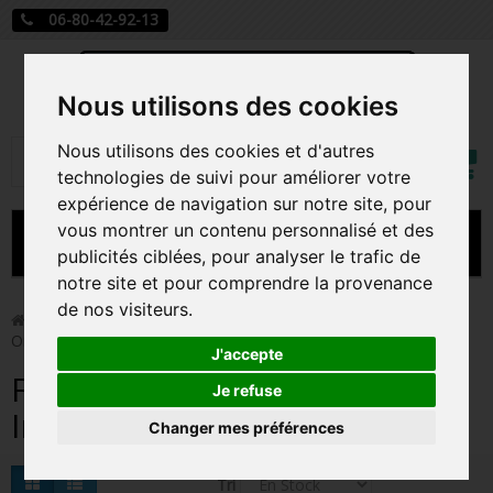
06-80-42-92-13
Nous utilisons des cookies
Mon
Nous utilisons des cookies et d'autres
Rechercher
compt
technologies de suivi pour améliorer votre
expérience de navigation sur notre site, pour
vous montrer un contenu personnalisé et des
MENU
publicités ciblées, pour analyser le trafic de
notre site et pour comprendre la provenance
CARTE A JOUER
de nos visiteurs.
>
Funko Pop!
>
Figurines Pop Série TV
>
Figurines Pop
Only Murders In The Building
PRÉCOMMANDE FIGURINES POP
J'accepte
Figurines Pop Only Murders
FIGURINES POP MANGA
Je refuse
In The Building
Changer mes préférences
FIGURINES POP DISNEY
FIGURINES POP MARVEL
Tri