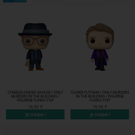
FIGURINES POP MUSIQUE
FIGURINES POP SÉRIE TV
FIGURINES POP AUTRES FILMS
FIGURINES POP SPORTS
FIGURINES POP ANIME
FIGURINES POP HARRY POTTER
FIGURINES POP STAR WARS
FIGURINES POP STRANGER THINGS
CHARLES-HADEN SAVAGE / ONLY
OLIVIER PUTNAM / ONLY MURDERS
MURDERS IN THE BUILDING /
IN THE BUILDING / FIGURINE
FIGURINE FUNKO POP
FUNKO POP
FIGURINES POP SEIGNEUR DES ANNEAUX
16,90 €
16,90 €
Je craque !
Je craque !
FIGURINES POP DC COMICS
FIGURINES POP JEUX VIDÉO