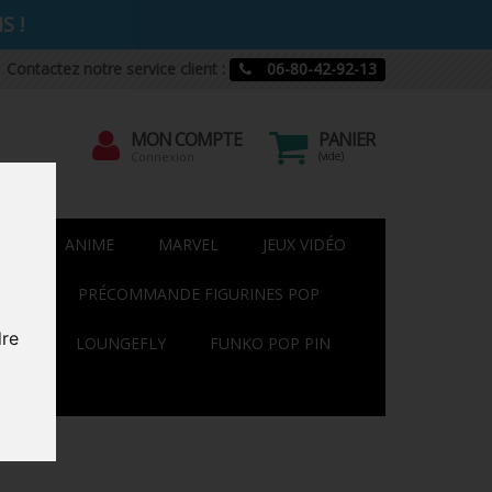
S !
Contactez notre service client :
06-80-42-92-13
Mon
MON COMPTE
PANIER
rcher
compte
(vide)
Connexion
NEY
ANIME
MARVEL
JEUX VIDÉO
TION
PRÉCOMMANDE FIGURINES POP
dre
TOYS
LOUNGEFLY
FUNKO POP PIN