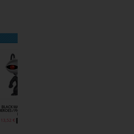
BLACK MANTA / SUPER
BATGIRL / BOMBSHELLS /
HARLE
HEROES / FIGURINE FUNKO
FIGURINE FUNKO POP
BOMBSHEL
POP
FUNKO PO
13,52 €
13,52 €
13,52 €
16,90 €
16,90 €
-20%
-20%