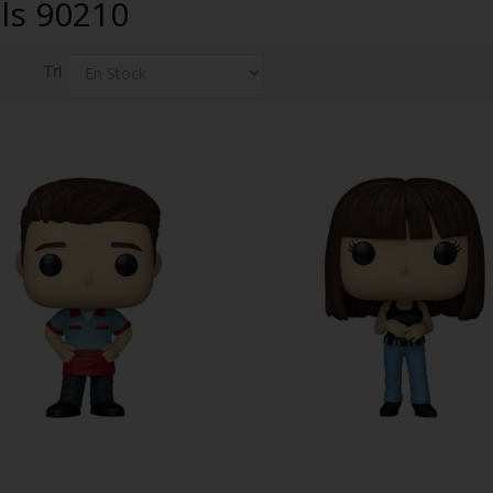
lls 90210
Tri