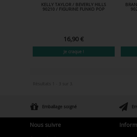
KELLY TAYLOR / BEVERLY HILLS
BRAN
90210 / FIGURINE FUNKO POP
90
16,90 €
Je craque !
Résultats 1 - 3 sur 3.
Emballage soigné
En
Nous suivre
Inform