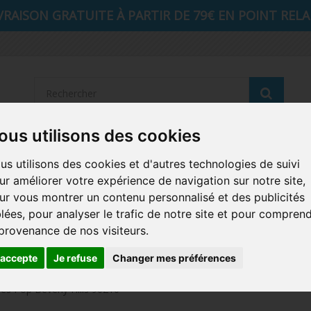
VRAISON GRATUITE À PARTIR DE 79€ EN POINT RELAI
Reche
ous utilisons des cookies
STRANGER THINGS
SEIGNEUR DES ANNEAUX
DIS
us utilisons des cookies et d'autres technologies de suivi
ur améliorer votre expérience de navigation sur notre site,
AUTRES COMICS
MUSIQUE
SPORTS
POP PROTEC
ur vous montrer un contenu personnalisé et des publicités
blées, pour analyser le trafic de notre site et pour compren
ICONS
FUNKO HOME
FUNKO VINYL SODA
RETRO 
 provenance de nos visiteurs.
CARTE A JOUER
PELUCHE
'accepte
Je refuse
Changer mes préférences
nes Pop Beverly Hills 90210