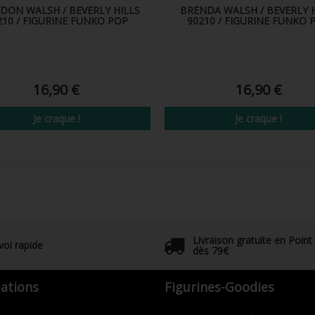
DON WALSH / BEVERLY HILLS
BRENDA WALSH / BEVERLY H
210 / FIGURINE FUNKO POP
90210 / FIGURINE FUNKO 
16,90 €
16,90 €
Je craque !
Je craque !
Livraison gratuite en Point
voi rapide
dès 79€
ations
Figurines-Goodies