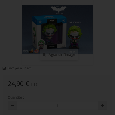
FIGURINES POP MUSIQUE
FIGURINES POP SÉRIE TV
FIGURINES POP AUTRES FILMS
FIGURINES POP SPORTS
FIGURINES POP ANIME
Agrandir l'image
FIGURINES POP HARRY POTTER
FIGURINES POP STAR WARS
Envoyer à un ami
FIGURINES POP STRANGER THINGS
24,90 €
TTC
FIGURINES POP SEIGNEUR DES ANNEAUX
Quantité :
FIGURINES POP DC COMICS
FIGURINES POP JEUX VIDÉO