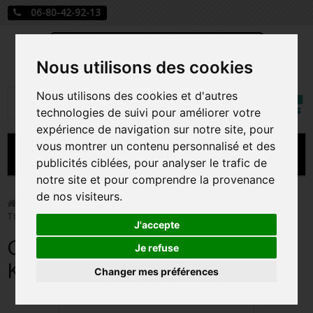
06-80-42-92-13
Nous utilisons des cookies
Mon
Nous utilisons des cookies et d'autres
Rechercher
compt
technologies de suivi pour améliorer votre
expérience de navigation sur notre site, pour
vous montrer un contenu personnalisé et des
MENU
publicités ciblées, pour analyser le trafic de
notre site et pour comprendre la provenance
CARTE A JOUER
de nos visiteurs.
>
Figurines
>
COSBI JOKER / THE DARK KNIGHT / HOT
TOYS
PRÉCOMMANDE FIGURINES POP
J'accepte
COSBI JOKER / THE DARK
FIGURINES POP MANGA
Je refuse
KNIGHT / HOT TOYS
Changer mes préférences
FIGURINES POP DISNEY
FIGURINES POP MARVEL