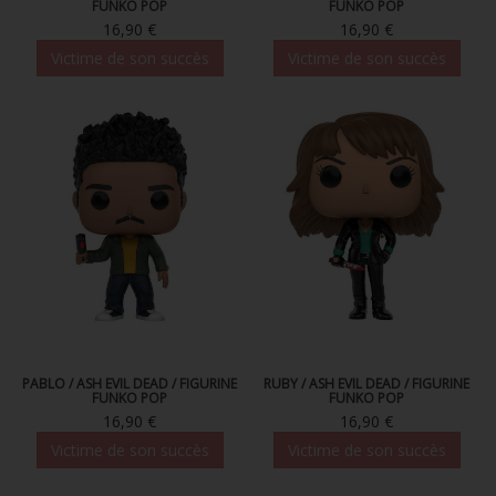
FUNKO POP
FUNKO POP
FIGURINE POP AD ICONS
16,90 €
16,90 €
Victime de son succès
Victime de son succès
FIGURINE POP ROYALS FAMILY
FIGURINE POP RETRO TOYS
FIGURINES POP AUTRES COMICS
POP PROTECTION
PORTE-CLÉS POCKET POP
FUNKO VINYL SODA
FUNKO POP PIN
PELUCHE
PABLO / ASH EVIL DEAD / FIGURINE
RUBY / ASH EVIL DEAD / FIGURINE
FUNKO POP
FUNKO POP
LOUNGEFLY
16,90 €
16,90 €
Victime de son succès
Victime de son succès