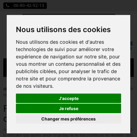
06-80-42-92-13
Nous utilisons des cookies
Mon
Nous utilisons des cookies et d'autres
Rechercher
compt
technologies de suivi pour améliorer votre
expérience de navigation sur notre site, pour
vous montrer un contenu personnalisé et des
MENU
publicités ciblées, pour analyser le trafic de
notre site et pour comprendre la provenance
CARTE A JOUER
de nos visiteurs.
>
Funko Pop!
>
Figurines Pop Série TV
>
Figurines Pop Ash
vs evil dead
PRÉCOMMANDE FIGURINES POP
J'accepte
Figurines Pop Ash vs evil
FIGURINES POP MANGA
Je refuse
dead
Changer mes préférences
FIGURINES POP DISNEY
Ash vs Evil Dead raconte l'histoire d'Ash, ex chasseur de démon à
FIGURINES POP MARVEL
la retraite qui après avoir trop bu, lit le Necromicon et réveille des