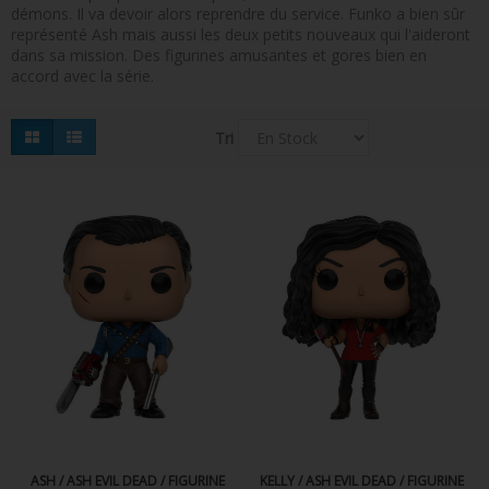
démons. Il va devoir alors reprendre du service. Funko a bien sûr
FIGURINES POP MUSIQUE
représenté Ash mais aussi les deux petits nouveaux qui l'aideront
dans sa mission. Des figurines amusantes et gores bien en
FIGURINES POP SÉRIE TV
accord avec la série.
FIGURINES POP AUTRES FILMS
Tri
FIGURINES POP SPORTS
FIGURINES POP ANIME
FIGURINES POP HARRY POTTER
FIGURINES POP STAR WARS
FIGURINES POP STRANGER THINGS
FIGURINES POP SEIGNEUR DES ANNEAUX
FIGURINES POP DC COMICS
FIGURINES POP JEUX VIDÉO
ASH / ASH EVIL DEAD / FIGURINE
KELLY / ASH EVIL DEAD / FIGURINE