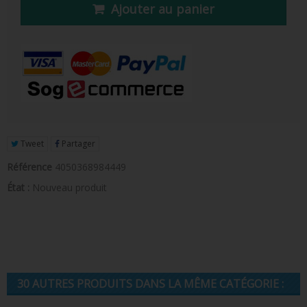
Ajouter au panier
FIGURINE POP AD ICONS
FIGURINE POP ROYALS FAMILY
FIGURINE POP RETRO TOYS
FIGURINES POP AUTRES COMICS
POP PROTECTION
Tweet
Partager
PORTE-CLÉS POCKET POP
Référence
4050368984449
FUNKO VINYL SODA
État :
Nouveau produit
FUNKO POP PIN
PELUCHE
LOUNGEFLY
30 AUTRES PRODUITS DANS LA MÊME CATÉGORIE :