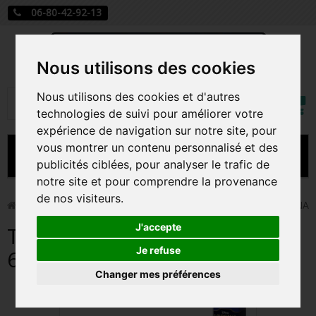
06-80-42-92-13
Nous utilisons des cookies
Mon
Nous utilisons des cookies et d'autres
Rechercher
compt
technologies de suivi pour améliorer votre
expérience de navigation sur notre site, pour
vous montrer un contenu personnalisé et des
MENU
publicités ciblées, pour analyser le trafic de
notre site et pour comprendre la provenance
CARTE A JOUER
de nos visiteurs.
>
Carte a jouer
>
TAPIS DE JEU ELSA CHAPITRE 6 LORCANA
PRÉCOMMANDE FIGURINES POP
J'accepte
TAPIS DE JEU ELSA CHAPITRE
FIGURINES POP MANGA
Je refuse
6 LORCANA
Changer mes préférences
FIGURINES POP DISNEY
FIGURINES POP MARVEL