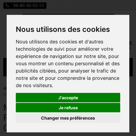
06-80-42-92-13
Nous utilisons des cookies
Mon
Nous utilisons des cookies et d'autres
Rechercher
compt
technologies de suivi pour améliorer votre
expérience de navigation sur notre site, pour
vous montrer un contenu personnalisé et des
MENU
publicités ciblées, pour analyser le trafic de
notre site et pour comprendre la provenance
CARTE A JOUER
de nos visiteurs.
>
Carte a jouer
>
MASS GIFT BOX LORCANA FABULEUX
CHAPITRE 9 / CARTE VF
PRÉCOMMANDE FIGURINES POP
J'accepte
MASS GIFT BOX LORCANA
FIGURINES POP MANGA
Je refuse
FABULEUX CHAPITRE 9 /
Changer mes préférences
FIGURINES POP DISNEY
CARTE VF
FIGURINES POP MARVEL